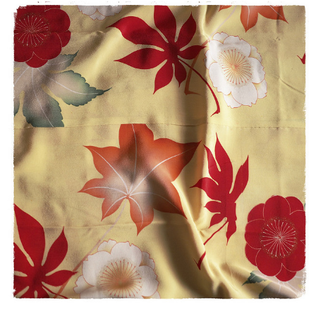
【モンステラ様専用・受注制作】立体型マスク ノーズワイヤー入り（白の晒し綿100％利用）
2020/04/26
マスク2枚とマスクケースのセット/タンポポ模様+レモンイエロー プレゼントにもおすすめ！
2020/04/26
留守家庭で働く友人に贈りました。現在マスクは高騰の中、手作りでお
揃いのケースまでつけての販売は、この価格で購入出来る事を感謝して
おります。 とても可愛い色でマスクを付けて子ども達の前で元気になっ
て欲しいです。 製作者の方へ 可愛い作品をありがとうございました。
ご自身もご自愛下さいませ。
この度はご購入ありがとうございました！ レビューも大変
励みになります。 保管していた生地がマスクに変身すると
きが来るとは、思ってもみませんでした。でも、つくった
ものがどなたかの役に立ち、少しでも気持ちを明るくして
いただけるのなら、こんなうれしいことはありません。 お
友達を気遣うそのお気持ちも素敵です。 これからも心身と
もに健やかに過ごせるよう、自分にできることを工夫しな
がらやっていこうと思います。 お互い、元気でいましょう
ね。 お友達にもよろしくお伝えください。 K's 店主