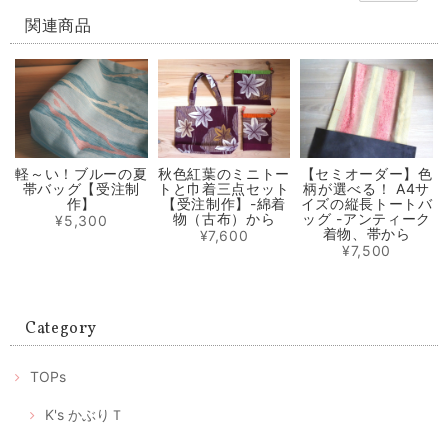
【再販】選べる立体型マスク ノーズワイヤー入り 白生成り/白にブルー小花模様（肌触りの良い着物の裏地綿100％利用）
白にブルーの小花のさらし綿（布芯）
関連商品
2020/06/04
輝くシルクパワーの極軽立体マスク ノーズワイヤー入り（肌触りの良い着物の裏地絹100％）
2020/05/31
軽～い！ブルーの夏
秋色紅葉のミニトー
【セミオーダー】色
帯バッグ【受注制
トと巾着三点セット
柄が選べる！ A4サ
選べるマスクケース/タンポポ+レモンイエロー/ピンクにグレーの絣/藍色にブルー絣/藍色にカラフルな絣
作】
【受注制作】-綿着
イズの縦長トートバ
① 元気に咲き乱れるタンポポ
物（古布）から
ッグ -アンティーク
¥5,300
2020/05/31
着物、帯から
¥7,600
¥7,500
マスク2枚とマスクケースのセット/タンポポ模様+レモンイエロー プレゼントにもおすすめ！
2020/05/01
Category
ありがとうございます。 マスクが届いたみたいです。歳を重ねても女性
TOPs
は可愛い物が大好きです。 大変喜んで頂いて、嬉しかったです。 この
様な時期に可愛いマスクが届くと、モチベーションも上がります。 これ
からも素敵な作品を楽しみにしております。 ありがとうございました😊
K's かぶりＴ
喜んでいただけたようで私もとても嬉しいです。 何よりプ