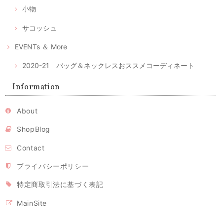
マスク2枚とマスクケースのセット--優しいピンクとグレーの綿絣 プレゼントにもおすすめ！
小物
2020/04/28
サコッシュ
注文後、すぐに届きました。時節柄、少しでも早く入手したい物だった
のでとてもありがたかったです。ケースが可愛らしくとてもいい色合い
EVENTs ＆ More
と手触りでうっとりしました。 マスクもしっかりしており手づくりの風
合いもあります。 マスクの季節が終わってもこのケースは、ずっと手元
2020-21 バッグ＆ネックレスおススメコーディネート
で使いたいな、と思っています。
レビュー有難うございます。気に入っていただけてとても
Information
嬉しいです。ピンクの絣はとてもかわいくて、私の大のお
気に入りのひとつ。色々アイデアで使いまわしてください
ね。 時節柄いろいろ工夫しながら、お互い心身ともに健や
About
かに過ごせるよう、頑張りましょう！ 今後ともよろしくお
願いいたします。
ShopBlog
Contact
立体型マスク ノーズワイヤー入り/ピンク（肌触りの良い着物の裏地綿100％利用）
プライバシーポリシー
2020/04/26
特定商取引法に基づく表記
MainSite
立体型マスク ノーズワイヤー入り 白または生成り（肌触りの良い着物の裏地綿100％利用）
2020/04/26