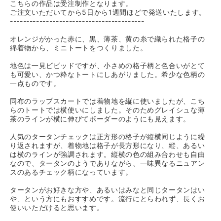
こちらの作品は受注制作となります。
ご注文いただいてから5日から1週間ほどで発送いたします。
-----------------------------------------
オレンジがかった赤に、黒、薄茶、黄の糸で織られた格子の
綿着物から、ミニトートをつくりました。
地色は一見ビビッドですが、小さめの格子柄と色合いがとて
も可愛い、かつ粋なトートにしあがりました。希少な色柄の
一点ものです。
同布のラップスカートでは着物地を縦に使いましたが、こち
らのトートでは横使いにしました。そのためグレイシュな薄
茶のラインが横に伸びてボーダーのようにも見えます。
人気のタータンチェックは正方形の格子が縦横同じように繰
り返されますが、着物地は格子が長方形になり、縦、あるい
は横のラインが強調されます。縦横の色の組み合わせも自由
なので、タータンのようでありながら、一味異なるニュアン
スのあるチェック柄になっています。
タータンがお好きな方や、あるいはみなと同じタータンはい
や、という方にもおすすめです。流行にとらわれず、長くお
使いいただけると思います。