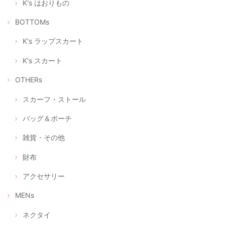
K's はおりもの
レゼントに込められた優しい気持ちに、気分も明るくなら
れたのではないでしょうか。 また、フィードバックいただ
BOTTOMs
いて、これからもこんなふうに喜んでいただけるリメイク
をつくろう！と、大変励みになりました。 この度はありが
とうございました。 今後ともどうぞよろしくお願いいたし
K's ラップスカート
ます。
K's スカート
OTHERs
立体型マスク ノーズワイヤー入り、つけ心地の軽いデニム調（+肌触りの良い着物の裏地綿100％）
2020/04/28
スカーフ・ストール
バッグ＆ポーチ
立体型マスク ノーズワイヤー入り、つけ心地の軽い白絣（肌触りの良い浴衣地綿100％）
雑貨・その他
2020/04/28
財布
アクセサリー
選べるマスクケース/タンポポ+レモンイエロー/ピンクにグレーの絣/藍色にブルー絣/藍色にカラフルな絣
④ あったか藍にカラフルポップな久留米絣
MENs
2020/04/28
ネクタイ