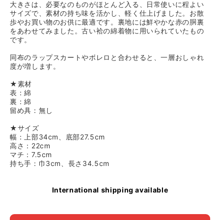
大きさは、必要なのものがほとんど入る、日常使いに程よい
サイズで、素材の持ち味を活かし、軽く仕上げました。お散
歩やお買い物のお供に最適です。裏地には鮮やかな赤の胴裏
をあわせてみました。古い袷の綿着物に用いられていたもの
です。
同布のラップスカートやボレロと合わせると、一層おしゃれ
度が増します。
★素材
表：綿
裏：綿
留め具：無し
★サイズ
幅：上部34cm、底部27.5cm
高さ：22cm
マチ：7.5cm
持ち手：巾3cm、長さ34.5cm
International shipping available