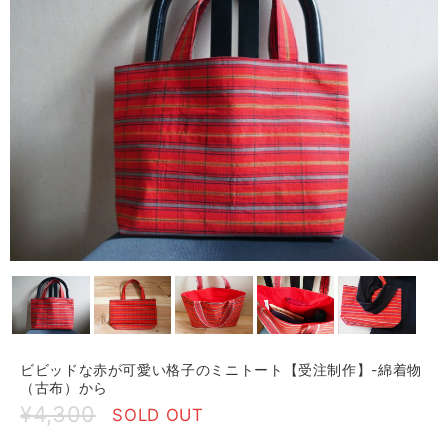
ビビッドな赤が可愛い格子のミニトート【受注制作】-綿着物
（古布）から
¥4,300
SOLD OUT