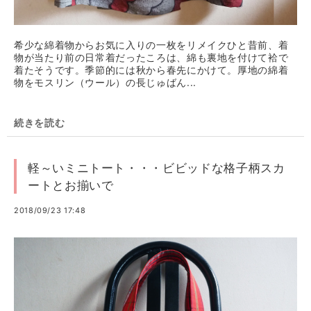
希少な綿着物からお気に入りの一枚をリメイクひと昔前、着
物が当たり前の日常着だったころは、綿も裏地を付けて袷で
着たそうです。季節的には秋から春先にかけて。厚地の綿着
物をモスリン（ウール）の長じゅばん...
続きを読む
軽～いミニトート・・・ビビッドな格子柄スカ
ートとお揃いで
2018/09/23 17:48