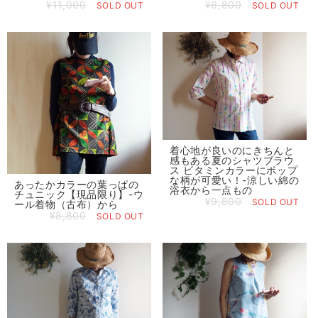
¥11,000
¥6,800
SOLD OUT
SOLD OUT
着心地が良いのにきちんと
感もある夏のシャツブラウ
ス ビタミンカラーにポップ
な柄が可愛い！-涼しい綿の
あったかカラーの葉っぱの
浴衣から一点もの
チュニック【現品限り】-ウ
¥9,800
SOLD OUT
ール着物（古布）から
¥8,800
SOLD OUT