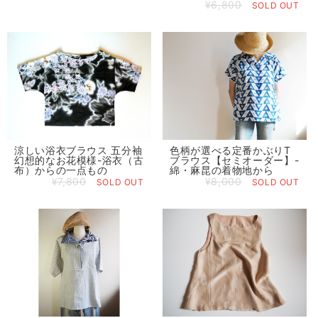
¥6,800
SOLD OUT
涼しい浴衣ブラウス 五分袖
色柄が選べる定番かぶりT
幻想的なお花模様-浴衣（古
ブラウス【セミオーダー】-
布）からの一点もの
綿・麻昆の着物地から
¥7,800
¥8,000
SOLD OUT
SOLD OUT