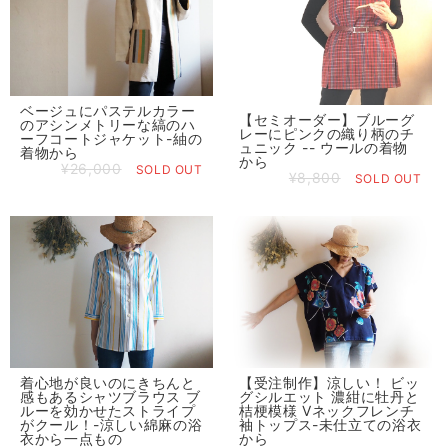
ベージュにパステルカラー
【セミオーダー】ブルーグ
のアシンメトリーな縞のハ
レーにピンクの織り柄のチ
ーフコートジャケット-紬の
ュニック -- ウールの着物
着物から
から
¥26,000
SOLD OUT
¥8,800
SOLD OUT
着心地が良いのにきちんと
【受注制作】涼しい！ ビッ
感もあるシャツブラウス ブ
グシルエット 濃紺に牡丹と
ルーを効かせたストライプ
桔梗模様 Vネックフレンチ
がクール！-涼しい綿麻の浴
袖トップス-未仕立ての浴衣
衣から一点もの
から