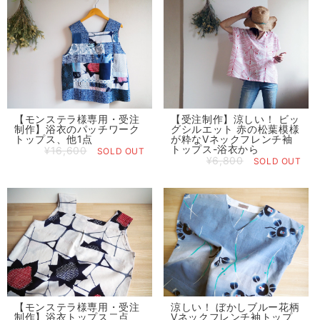
【モンステラ様専用・受注
【受注制作】涼しい！ ビッ
制作】浴衣のパッチワーク
グシルエット 赤の松葉模様
トップス、他1点
が粋なVネックフレンチ袖
トップス-浴衣から
¥16,600
SOLD OUT
¥6,800
SOLD OUT
【モンステラ様専用・受注
涼しい！ ぼかしブルー花柄
制作】浴衣トップス二点
Vネックフレンチ袖トップ