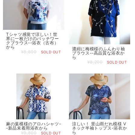
Tシャツ感覚で涼しい！世
界に一枚だけのパッチワー
クブラウス--浴衣（古布）
から
濃紺に梅模様のふんわり袖
¥8,800
SOLD OUT
ブラウス--高品質な浴衣か
ら
¥8,200
SOLD OUT
麻の葉模様のアロハシャツ-
涼しい！ 里山雨だれ模様 V
-新品未着用浴衣から
ネック半袖トップス-浴衣か
ら
¥9,800
SOLD OUT