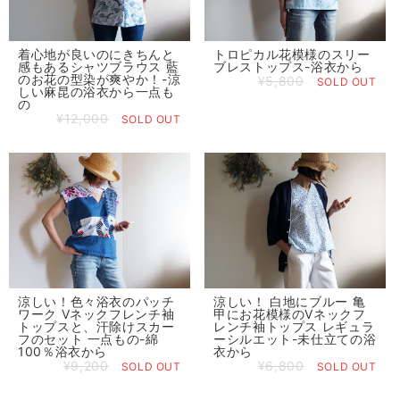
着心地が良いのにきちんと
トロピカル花模様のスリー
感もあるシャツブラウス 藍
ブレストップス-浴衣から
のお花の型染が爽やか！-涼
¥5,800
SOLD OUT
しい麻昆の浴衣から一点も
の
¥12,000
SOLD OUT
涼しい！色々浴衣のパッチ
涼しい！ 白地にブルー 亀
ワーク Vネックフレンチ袖
甲にお花模様のVネックフ
トップスと、汗除けスカー
レンチ袖トップス レギュラ
フのセット 一点もの-綿
ーシルエット-未仕立ての浴
100％浴衣から
衣から
¥9,200
¥6,800
SOLD OUT
SOLD OUT