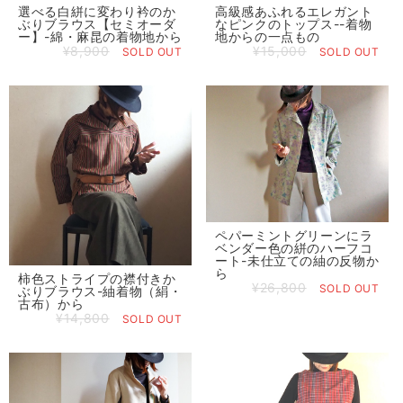
選べる白絣に変わり衿のか
高級感あふれるエレガント
ぶりブラウス【セミオーダ
なピンクのトップス--着物
ー】-綿・麻昆の着物地から
地からの一点もの
¥8,900
¥15,000
SOLD OUT
SOLD OUT
ペパーミントグリーンにラ
ベンダー色の絣のハーフコ
ート-未仕立ての紬の反物か
ら
柿色ストライプの襟付きか
¥26,800
SOLD OUT
ぶりブラウス-紬着物（絹・
古布）から
¥14,800
SOLD OUT