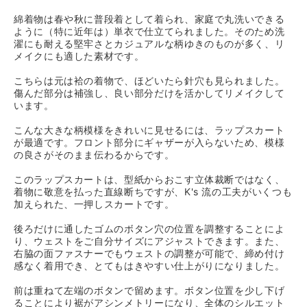
綿着物は春や秋に普段着として着られ、家庭で丸洗いできる
ように（特に近年は）単衣で仕立てられました。そのため洗
濯にも耐える堅牢さとカジュアルな柄ゆきのものが多く、リ
メイクにも適した素材です。
こちらは元は袷の着物で、ほどいたら針穴も見られました。
傷んだ部分は補強し、良い部分だけを活かしてリメイクして
います。
こんな大きな柄模様をきれいに見せるには、ラップスカート
が最適です。フロント部分にギャザーが入らないため、模様
の良さがそのまま伝わるからです。
このラップスカートは、型紙からおこす立体裁断ではなく、
着物に敬意を払った直線断ちですが、K's 流の工夫がいくつも
加えられた、一押しスカートです。
後ろだけに通したゴムのボタン穴の位置を調整することによ
り、ウェストをご自分サイズにアジャストできます。また、
右脇の面ファスナーでもウェストの調整が可能で、締め付け
感なく着用でき、とてもはきやすい仕上がりになりました。
前は重ねて左端のボタンで留めます。ボタン位置を少し下げ
ることにより裾がアシンメトリーになり、全体のシルエット