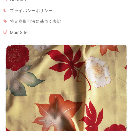
立体型マスク ノーズワイヤー入り/ピンク（肌触りの良い着物の裏地綿100％利用）
プライバシーポリシー
2020/04/26
特定商取引法に基づく表記
MainSite
立体型マスク ノーズワイヤー入り 白または生成り（肌触りの良い着物の裏地綿100％利用）
2020/04/26
【モンステラ様専用・受注制作】立体型マスク ノーズワイヤー入り（白の晒し綿100％利用）
2020/04/26
マスク2枚とマスクケースのセット/タンポポ模様+レモンイエロー プレゼントにもおすすめ！
2020/04/26
留守家庭で働く友人に贈りました。現在マスクは高騰の中、手作りでお
揃いのケースまでつけての販売は、この価格で購入出来る事を感謝して
おります。 とても可愛い色でマスクを付けて子ども達の前で元気になっ
て欲しいです。 製作者の方へ 可愛い作品をありがとうございました。
ご自身もご自愛下さいませ。