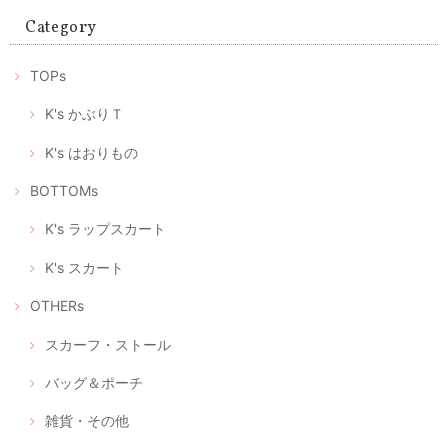
マスク2枚とマスクケースのセット/タンポポ模様+レモンイエロー プレゼントにもおすすめ！
2020/05/01
Category
ありがとうございます。 マスクが届いたみたいです。歳を重ねても女性
TOPs
は可愛い物が大好きです。 大変喜んで頂いて、嬉しかったです。 この
様な時期に可愛いマスクが届くと、モチベーションも上がります。 これ
からも素敵な作品を楽しみにしております。 ありがとうございました😊
K's かぶりＴ
喜んでいただけたようで私もとても嬉しいです。 何よりプ
K's はおりもの
レゼントに込められた優しい気持ちに、気分も明るくなら
れたのではないでしょうか。 また、フィードバックいただ
BOTTOMs
いて、これからもこんなふうに喜んでいただけるリメイク
をつくろう！と、大変励みになりました。 この度はありが
とうございました。 今後ともどうぞよろしくお願いいたし
K's ラップスカート
ます。
K's スカート
OTHERs
立体型マスク ノーズワイヤー入り、つけ心地の軽いデニム調（+肌触りの良い着物の裏地綿100％）
2020/04/28
スカーフ・ストール
バッグ＆ポーチ
立体型マスク ノーズワイヤー入り、つけ心地の軽い白絣（肌触りの良い浴衣地綿100％）
雑貨・その他
2020/04/28