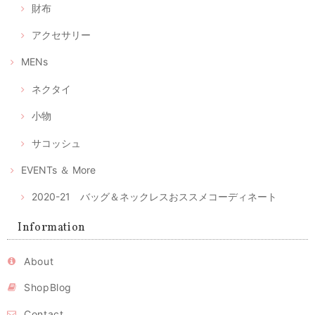
財布
アクセサリー
選べるマスクケース/タンポポ+レモンイエロー/ピンクにグレーの絣/藍色にブルー絣/藍色にカラフルな絣
④ あったか藍にカラフルポップな久留米絣
MENs
2020/04/28
ネクタイ
マスク2枚とマスクケースのセット--優しいピンクとグレーの綿絣 プレゼントにもおすすめ！
小物
2020/04/28
サコッシュ
注文後、すぐに届きました。時節柄、少しでも早く入手したい物だった
のでとてもありがたかったです。ケースが可愛らしくとてもいい色合い
EVENTs ＆ More
と手触りでうっとりしました。 マスクもしっかりしており手づくりの風
合いもあります。 マスクの季節が終わってもこのケースは、ずっと手元
2020-21 バッグ＆ネックレスおススメコーディネート
で使いたいな、と思っています。
レビュー有難うございます。気に入っていただけてとても
Information
嬉しいです。ピンクの絣はとてもかわいくて、私の大のお
気に入りのひとつ。色々アイデアで使いまわしてください
ね。 時節柄いろいろ工夫しながら、お互い心身ともに健や
About
かに過ごせるよう、頑張りましょう！ 今後ともよろしくお
願いいたします。
ShopBlog
Contact