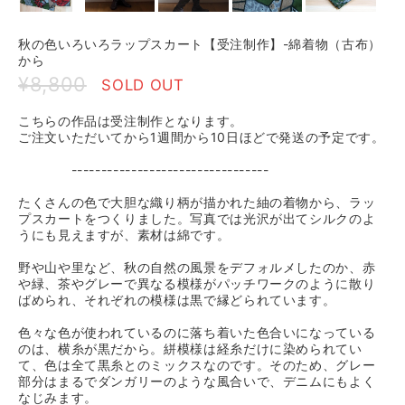
秋の色いろいろラップスカート【受注制作】-綿着物（古布）
から
¥8,800
SOLD OUT
こちらの作品は受注制作となります。
ご注文いただいてから1週間から10日ほどで発送の予定です。
---------------------------------
たくさんの色で大胆な織り柄が描かれた紬の着物から、ラッ
プスカートをつくりました。写真では光沢が出てシルクのよ
うにも見えますが、素材は綿です。
野や山や里など、秋の自然の風景をデフォルメしたのか、赤
や緑、茶やグレーで異なる模様がパッチワークのように散り
ばめられ、それぞれの模様は黒で縁どられています。
色々な色が使われているのに落ち着いた色合いになっている
のは、横糸が黒だから。絣模様は経糸だけに染められてい
て、色は全て黒糸とのミックスなのです。そのため、グレー
部分はまるでダンガリーのような風合いで、デニムにもよく
なじみます。