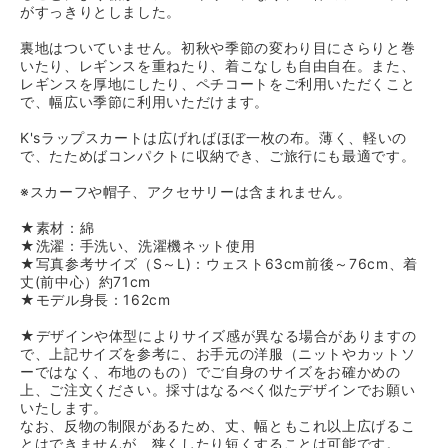
がすっきりとしました。
裏地はついていません。初秋や季節の変わり目にさらりと巻
いたり、レギンスを重ねたり、着こなしも自由自在。また、
レギンスを厚地にしたり、ペチコートをご利用いただくこと
で、幅広い季節に利用いただけます。
K'sラップスカートは広げればほぼ一枚の布。薄く、軽いの
で、たためばコンパクトに収納でき、ご旅行にも最適です。
※スカーフや帽子、アクセサリーは含まれません。
★素材：綿
★洗濯：手洗い、洗濯機ネット使用
★写真参考サイズ（S～L)：ウェスト63cm前後～76cm、着
丈(前中心）約71cm
★モデル身長：162cm
★デザインや体型によりサイズ感が異なる場合がありますの
で、上記サイズを参考に、お手元の洋服（ニットやカットソ
ーではなく、布地のもの）でご自身のサイズをお確かめの
上、ご注文ください。採寸はなるべく似たデザインでお願い
いたします。
なお、反物の制限があるため、丈、幅ともこれ以上広げるこ
とはできませんが、狭くしたり短くすることは可能です。