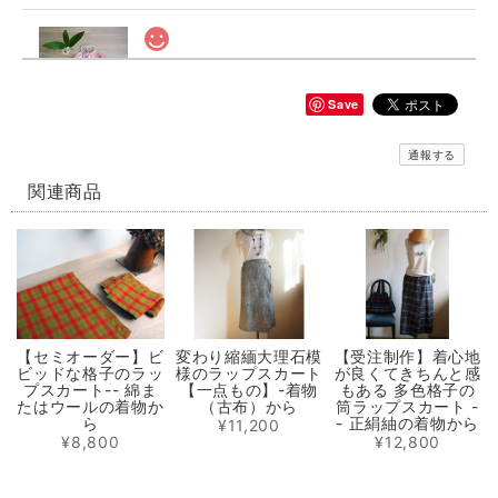
シルクパワーのおしゃれ立体マスク ぼかしピンク ノーズワイヤー入り（肌触りの良い着物の裏地絹100％）
2020/06/04
Save
通報する
【再販】選べる立体型マスク ノーズワイヤー入り 白生成り/白にブルー小花模様（肌触りの良い着物の裏地綿100％利用）
白にブルーの小花のさらし綿（布芯）
関連商品
2020/06/04
輝くシルクパワーの極軽立体マスク ノーズワイヤー入り（肌触りの良い着物の裏地絹100％）
2020/05/31
【セミオーダー】ビ
変わり縮緬大理石模
【受注制作】着心地
ビッドな格子のラッ
様のラップスカート
が良くてきちんと感
選べるマスクケース/タンポポ+レモンイエロー/ピンクにグレーの絣/藍色にブルー絣/藍色にカラフルな絣
プスカート-- 綿ま
【一点もの】-着物
もある 多色格子の
① 元気に咲き乱れるタンポポ
たはウールの着物か
（古布）から
筒ラップスカート -
2020/05/31
ら
- 正絹紬の着物から
¥11,200
¥8,800
¥12,800