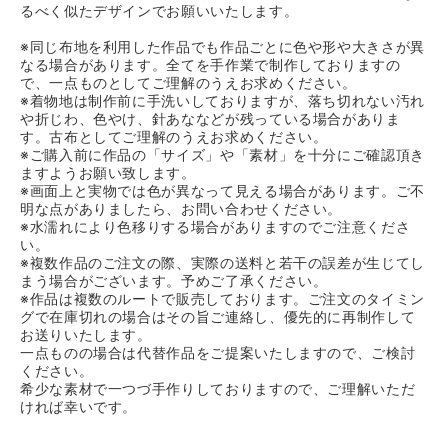
るべく似たデザインでお願いいたします。
※同じ布地を利用した作品でも作品ごとに色や形や大きさが異
なる場合があります。全てを手作業で制作しておりますの
で、一点ものとしてご理解のうえお求めください。
※着物地は制作前に手洗いしておりますが、落ち切れない汚れ
や折じわ、色やけ、針あななどが残っている場合がありま
す。古布としてご理解のうえお求めください。
※ご購入前に作品の「サイズ」や「素材」を十分にご確認頂き
ますようお願い致します。
※画面上と実物では色が異なって見える場合があります。ご不
明な点がありましたら、お問い合わせください。
※水濡れにより色移りする場合がありますのでご注意くださ
い。
※複数作品のご注文の際、実際の送料と若干の誤差が生じてし
まう場合がございます。予めご了承ください。
※作品は複数のルートで販売しております。ご注文のタイミン
グで在庫切れの場合はその旨ご連絡し、優先的に再制作して
お送りいたします。
一点ものの場合は代替作品をご提案いたしますので、ご検討
ください。
希少な素材で一つづ手作りしておりますので、ご理解いただ
ければ幸いです。