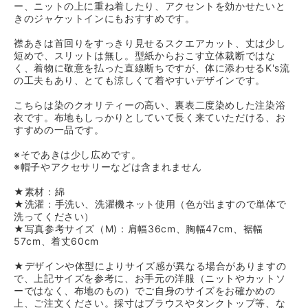
ー、ニットの上に重ね着したり、アクセントを効かせたいと
きのジャケットインにもおすすめです。
襟あきは首回りをすっきり見せるスクエアカット、丈は少し
短めで、スリットは無し。型紙からおこす立体裁断ではな
く、着物に敬意を払った直線断ちですが、体に添わせるK's流
の工夫もあり、とても涼しくて着やすいデザインです。
こちらは染のクオリティーの高い、裏表二度染めした注染浴
衣です。布地もしっかりとしていて長く来ていただける、お
すすめの一品です。
※そであきは少し広めです。
※帽子やアクセサリーなどは含まれません
★素材：綿
★洗濯：手洗い、洗濯機ネット使用（色が出ますので単体で
洗ってください）
★写真参考サイズ（M)：肩幅36cm、胸幅47cm、裾幅
57cm、着丈60cm
★デザインや体型によりサイズ感が異なる場合がありますの
で、上記サイズを参考に、お手元の洋服（ニットやカットソ
ーではなく、布地のもの）でご自身のサイズをお確かめの
上、ご注文ください。採寸はブラウスやタンクトップ等、な