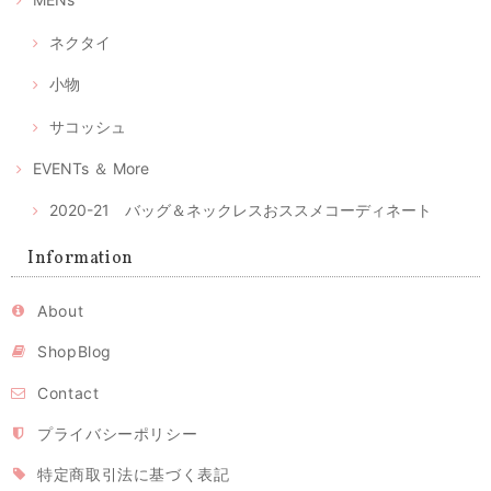
2020/04/28
ネクタイ
小物
マスク2枚とマスクケースのセット--優しいピンクとグレーの綿絣 プレゼントにもおすすめ！
2020/04/28
サコッシュ
注文後、すぐに届きました。時節柄、少しでも早く入手したい物だった
EVENTs ＆ More
のでとてもありがたかったです。ケースが可愛らしくとてもいい色合い
と手触りでうっとりしました。 マスクもしっかりしており手づくりの風
合いもあります。 マスクの季節が終わってもこのケースは、ずっと手元
2020-21 バッグ＆ネックレスおススメコーディネート
で使いたいな、と思っています。
Information
レビュー有難うございます。気に入っていただけてとても
嬉しいです。ピンクの絣はとてもかわいくて、私の大のお
気に入りのひとつ。色々アイデアで使いまわしてください
About
ね。 時節柄いろいろ工夫しながら、お互い心身ともに健や
かに過ごせるよう、頑張りましょう！ 今後ともよろしくお
ShopBlog
願いいたします。
Contact
プライバシーポリシー
立体型マスク ノーズワイヤー入り/ピンク（肌触りの良い着物の裏地綿100％利用）
2020/04/26
特定商取引法に基づく表記