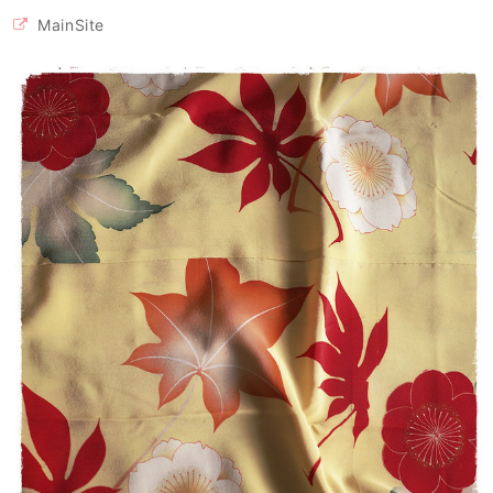
MainSite
立体型マスク ノーズワイヤー入り 白または生成り（肌触りの良い着物の裏地綿100％利用）
2020/04/26
【モンステラ様専用・受注制作】立体型マスク ノーズワイヤー入り（白の晒し綿100％利用）
2020/04/26
マスク2枚とマスクケースのセット/タンポポ模様+レモンイエロー プレゼントにもおすすめ！
2020/04/26
留守家庭で働く友人に贈りました。現在マスクは高騰の中、手作りでお
揃いのケースまでつけての販売は、この価格で購入出来る事を感謝して
おります。 とても可愛い色でマスクを付けて子ども達の前で元気になっ
て欲しいです。 製作者の方へ 可愛い作品をありがとうございました。
ご自身もご自愛下さいませ。
この度はご購入ありがとうございました！ レビューも大変
励みになります。 保管していた生地がマスクに変身すると
きが来るとは、思ってもみませんでした。でも、つくった
ものがどなたかの役に立ち、少しでも気持ちを明るくして