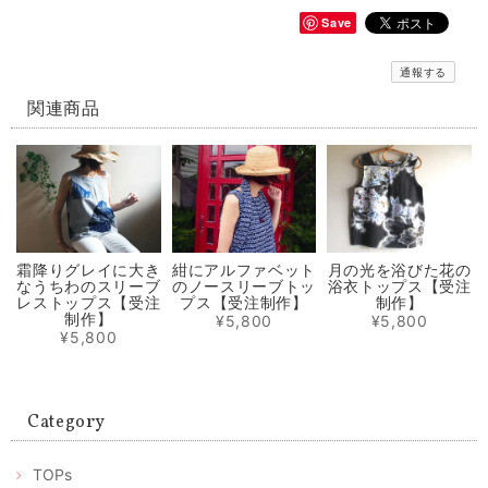
2020/06/04
Save
通報する
【再販】選べる立体型マスク ノーズワイヤー入り 白生成り/白にブルー小花模様（肌触りの良い着物の裏地綿100％利用）
白にブルーの小花のさらし綿（布芯）
関連商品
2020/06/04
輝くシルクパワーの極軽立体マスク ノーズワイヤー入り（肌触りの良い着物の裏地絹100％）
2020/05/31
霜降りグレイに大き
紺にアルファベット
月の光を浴びた花の
なうちわのスリーブ
のノースリーブトッ
浴衣トップス【受注
選べるマスクケース/タンポポ+レモンイエロー/ピンクにグレーの絣/藍色にブルー絣/藍色にカラフルな絣
レストップス【受注
プス【受注制作】
制作】
① 元気に咲き乱れるタンポポ
制作】
¥5,800
¥5,800
2020/05/31
¥5,800
マスク2枚とマスクケースのセット/タンポポ模様+レモンイエロー プレゼントにもおすすめ！
Category
2020/05/01
ありがとうございます。 マスクが届いたみたいです。歳を重ねても女性
TOPs