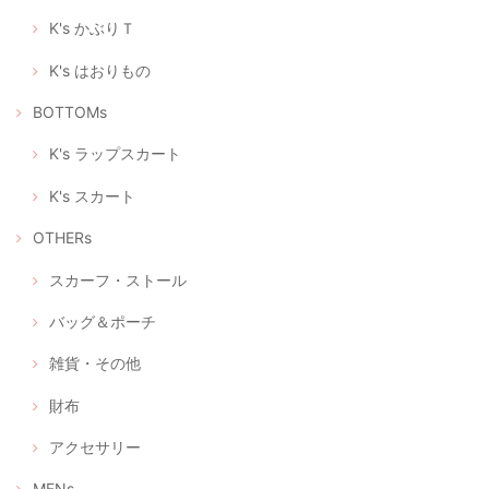
は可愛い物が大好きです。 大変喜んで頂いて、嬉しかったです。 この
様な時期に可愛いマスクが届くと、モチベーションも上がります。 これ
K's かぶりＴ
からも素敵な作品を楽しみにしております。 ありがとうございました😊
K's はおりもの
喜んでいただけたようで私もとても嬉しいです。 何よりプ
レゼントに込められた優しい気持ちに、気分も明るくなら
BOTTOMs
れたのではないでしょうか。 また、フィードバックいただ
いて、これからもこんなふうに喜んでいただけるリメイク
をつくろう！と、大変励みになりました。 この度はありが
K's ラップスカート
とうございました。 今後ともどうぞよろしくお願いいたし
ます。
K's スカート
OTHERs
立体型マスク ノーズワイヤー入り、つけ心地の軽いデニム調（+肌触りの良い着物の裏地綿100％）
スカーフ・ストール
2020/04/28
バッグ＆ポーチ
雑貨・その他
立体型マスク ノーズワイヤー入り、つけ心地の軽い白絣（肌触りの良い浴衣地綿100％）
2020/04/28
財布
アクセサリー
選べるマスクケース/タンポポ+レモンイエロー/ピンクにグレーの絣/藍色にブルー絣/藍色にカラフルな絣
MENs
④ あったか藍にカラフルポップな久留米絣