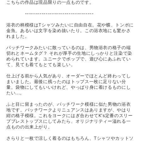
こちらの作品は現品限りの一点ものです。
---------------------------------
浴衣の柄模様はTシャツみたいに自由自在。花や蝶、トンボに
金魚、あるいは文字を染め抜いたり。この浴衣地にも驚かさ
れました。
パッチワークみたいに散っているのは、男物浴衣の格子の端
切れとネームタグ？ それが厚手の生地にしっかりと注染で染
められています。ユニークでポップで、遊び心にあふれてい
て、見ても着てもとても楽しい。
仕上げる前から人気があり、オーダーでほとんど終わってし
まいました。最後に残ったのはトップス一枚に足りない分
量。袋物にしてもいいけれど、やっぱり身に着けるものにし
たい...。
ふと目に留まったのが、パッチワーク模様に似た男物の浴衣
地です。パッチワークよりニュアンスはありますが、やはり
紺の格子模様。これをヨークにはぎ合わせてK's定番のスリー
ブブレストップスにしてみたら、オリジナリティー溢れる一
点ものの出来上がり。
さらりと一枚で涼しく着るのはもちろん、Tシャツやカットソ