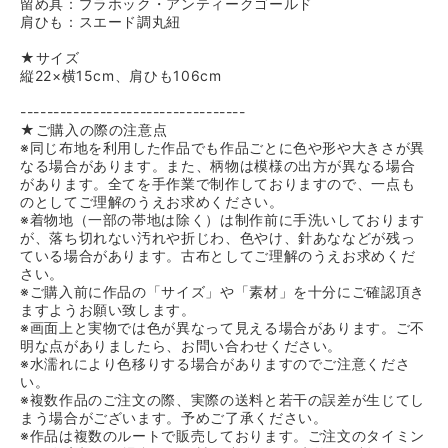
留め具：プラホック・アンティークゴールド
肩ひも：スエード調丸紐
★サイズ
縦22×横15cm、肩ひも106cm
----------------------------------
★ご購入の際の注意点
※同じ布地を利用した作品でも作品ごとに色や形や大きさが異
なる場合があります。また、柄物は模様の出方が異なる場合
があります。全てを手作業で制作しておりますので、一点も
のとしてご理解のうえお求めください。
※着物地（一部の帯地は除く）は制作前に手洗いしております
が、落ち切れない汚れや折じわ、色やけ、針あななどが残っ
ている場合があります。古布としてご理解のうえお求めくだ
さい。
※ご購入前に作品の「サイズ」や「素材」を十分にご確認頂き
ますようお願い致します。
※画面上と実物では色が異なって見える場合があります。ご不
明な点がありましたら、お問い合わせください。
※水濡れにより色移りする場合がありますのでご注意くださ
い。
※複数作品のご注文の際、実際の送料と若干の誤差が生じてし
まう場合がございます。予めご了承ください。
※作品は複数のルートで販売しております。ご注文のタイミン