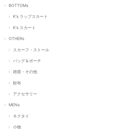
れたのではないでしょうか。 また、フィードバックいただ
BOTTOMs
いて、これからもこんなふうに喜んでいただけるリメイク
をつくろう！と、大変励みになりました。 この度はありが
とうございました。 今後ともどうぞよろしくお願いいたし
K's ラップスカート
ます。
K's スカート
OTHERs
立体型マスク ノーズワイヤー入り、つけ心地の軽いデニム調（+肌触りの良い着物の裏地綿100％）
2020/04/28
スカーフ・ストール
バッグ＆ポーチ
立体型マスク ノーズワイヤー入り、つけ心地の軽い白絣（肌触りの良い浴衣地綿100％）
雑貨・その他
2020/04/28
財布
アクセサリー
選べるマスクケース/タンポポ+レモンイエロー/ピンクにグレーの絣/藍色にブルー絣/藍色にカラフルな絣
④ あったか藍にカラフルポップな久留米絣
MENs
2020/04/28
ネクタイ
マスク2枚とマスクケースのセット--優しいピンクとグレーの綿絣 プレゼントにもおすすめ！
小物