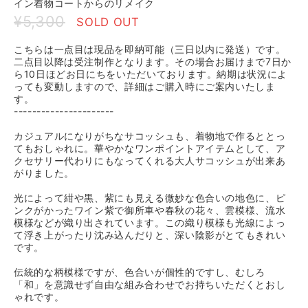
イン着物コートからのリメイク
¥5,300
SOLD OUT
こちらは一点目は現品を即納可能（三日以内に発送）です。
二点目以降は受注制作となります。その場合お届けまで7日か
ら10日ほどお日にちをいただいております。納期は状況によ
っても変動しますので、詳細はご購入時にご案内いたしま
す。
----------------------
カジュアルになりがちなサコッシュも、着物地で作るととっ
てもおしゃれに。華やかなワンポイントアイテムとして、ア
クセサリー代わりにもなってくれる大人サコッシュが出来あ
がりました。
光によって紺や黒、紫にも見える微妙な色合いの地色に、ピ
ンクがかったワイン紫で御所車や春秋の花々、雲模様、流水
模様などが織り出されています。この織り模様も光線によっ
て浮き上がったり沈み込んだりと、深い陰影がとてもきれい
です。
伝統的な柄模様ですが、色合いが個性的ですし、むしろ
「和」を意識せず自由な組み合わせでお持ちいただくとおし
ゃれです。