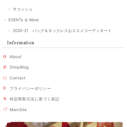
2020/04/28
サコッシュ
注文後、すぐに届きました。時節柄、少しでも早く入手したい物だった
のでとてもありがたかったです。ケースが可愛らしくとてもいい色合い
EVENTs ＆ More
と手触りでうっとりしました。 マスクもしっかりしており手づくりの風
合いもあります。 マスクの季節が終わってもこのケースは、ずっと手元
2020-21 バッグ＆ネックレスおススメコーディネート
で使いたいな、と思っています。
レビュー有難うございます。気に入っていただけてとても
Information
嬉しいです。ピンクの絣はとてもかわいくて、私の大のお
気に入りのひとつ。色々アイデアで使いまわしてください
ね。 時節柄いろいろ工夫しながら、お互い心身ともに健や
About
かに過ごせるよう、頑張りましょう！ 今後ともよろしくお
願いいたします。
ShopBlog
Contact
立体型マスク ノーズワイヤー入り/ピンク（肌触りの良い着物の裏地綿100％利用）
プライバシーポリシー
2020/04/26
特定商取引法に基づく表記
MainSite
立体型マスク ノーズワイヤー入り 白または生成り（肌触りの良い着物の裏地綿100％利用）
2020/04/26