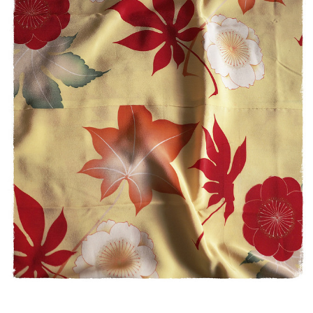
【モンステラ様専用・受注制作】立体型マスク ノーズワイヤー入り（白の晒し綿100％利用）
2020/04/26
マスク2枚とマスクケースのセット/タンポポ模様+レモンイエロー プレゼントにもおすすめ！
2020/04/26
留守家庭で働く友人に贈りました。現在マスクは高騰の中、手作りでお
揃いのケースまでつけての販売は、この価格で購入出来る事を感謝して
おります。 とても可愛い色でマスクを付けて子ども達の前で元気になっ
て欲しいです。 製作者の方へ 可愛い作品をありがとうございました。
ご自身もご自愛下さいませ。
この度はご購入ありがとうございました！ レビューも大変
励みになります。 保管していた生地がマスクに変身すると
きが来るとは、思ってもみませんでした。でも、つくった
ものがどなたかの役に立ち、少しでも気持ちを明るくして
いただけるのなら、こんなうれしいことはありません。 お
友達を気遣うそのお気持ちも素敵です。 これからも心身と
もに健やかに過ごせるよう、自分にできることを工夫しな
がらやっていこうと思います。 お互い、元気でいましょう
ね。 お友達にもよろしくお伝えください。 K's 店主