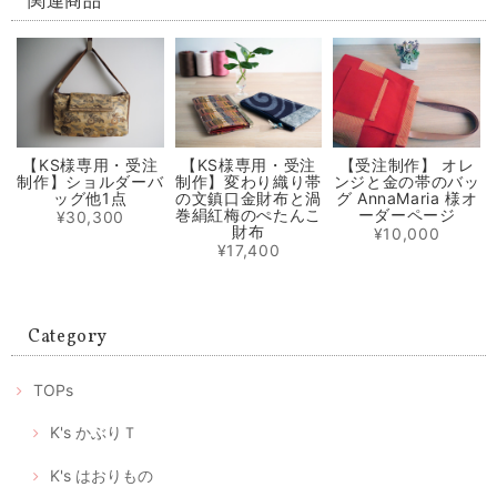
関連商品
2020/06/04
輝くシルクパワーの極軽立体マスク ノーズワイヤー入り（肌触りの良い着物の裏地絹100％）
2020/05/31
【KS様専用・受注
【KS様専用・受注
【受注制作】 オレ
制作】ショルダーバ
制作】変わり織り帯
ンジと金の帯のバッ
選べるマスクケース/タンポポ+レモンイエロー/ピンクにグレーの絣/藍色にブルー絣/藍色にカラフルな絣
ッグ他1点
の文鎮口金財布と渦
グ AnnaMaria 様オ
① 元気に咲き乱れるタンポポ
巻絹紅梅のぺたんこ
ーダーページ
¥30,300
2020/05/31
財布
¥10,000
¥17,400
マスク2枚とマスクケースのセット/タンポポ模様+レモンイエロー プレゼントにもおすすめ！
2020/05/01
Category
ありがとうございます。 マスクが届いたみたいです。歳を重ねても女性
TOPs
は可愛い物が大好きです。 大変喜んで頂いて、嬉しかったです。 この
様な時期に可愛いマスクが届くと、モチベーションも上がります。 これ
からも素敵な作品を楽しみにしております。 ありがとうございました😊
K's かぶりＴ
喜んでいただけたようで私もとても嬉しいです。 何よりプ
K's はおりもの
レゼントに込められた優しい気持ちに、気分も明るくなら