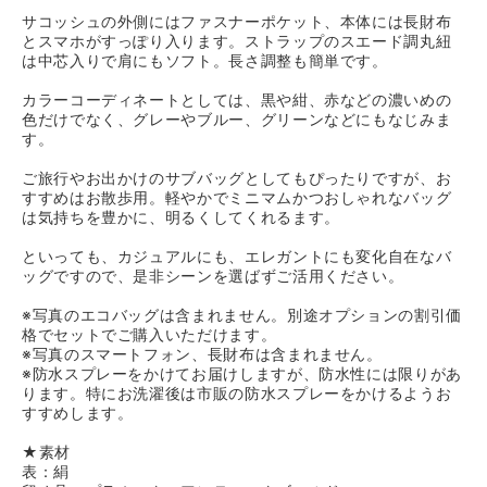
サコッシュの外側にはファスナーポケット、本体には長財布
とスマホがすっぽり入ります。ストラップのスエード調丸紐
は中芯入りで肩にもソフト。長さ調整も簡単です。
カラーコーディネートとしては、黒や紺、赤などの濃いめの
色だけでなく、グレーやブルー、グリーンなどにもなじみま
す。
ご旅行やお出かけのサブバッグとしてもぴったりですが、お
すすめはお散歩用。軽やかでミニマムかつおしゃれなバッグ
は気持ちを豊かに、明るくしてくれるます。
といっても、カジュアルにも、エレガントにも変化自在なバ
ッグですので、是非シーンを選ばずご活用ください。
※写真のエコバッグは含まれません。別途オプションの割引価
格でセットでご購入いただけます。
※写真のスマートフォン、長財布は含まれません。
※防水スプレーをかけてお届けしますが、防水性には限りがあ
ります。特にお洗濯後は市販の防水スプレーをかけるようお
すすめします。
★素材
表：絹