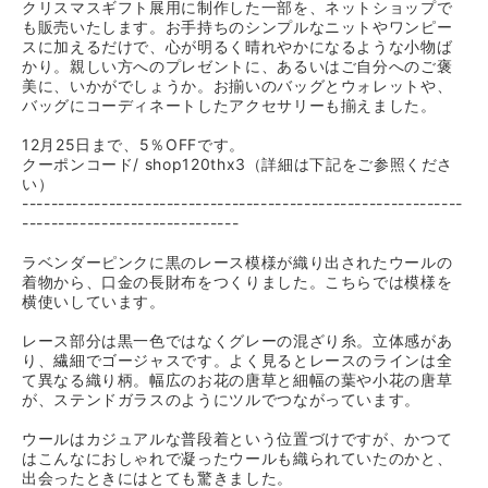
クリスマスギフト展用に制作した一部を、ネットショップで
も販売いたします。お手持ちのシンプルなニットやワンピー
スに加えるだけで、心が明るく晴れやかになるような小物ば
かり。親しい方へのプレゼントに、あるいはご自分へのご褒
美に、いかがでしょうか。お揃いのバッグとウォレットや、
バッグにコーディネートしたアクセサリーも揃えました。
12月25日まで、5％OFFです。
クーポンコード/ shop120thx3（詳細は下記をご参照くださ
い）
-------------------------------------------------------------
------------------------------
ラベンダーピンクに黒のレース模様が織り出されたウールの
着物から、口金の長財布をつくりました。こちらでは模様を
横使いしています。
レース部分は黒一色ではなくグレーの混ざり糸。立体感があ
り、繊細でゴージャスです。よく見るとレースのラインは全
て異なる織り柄。幅広のお花の唐草と細幅の葉や小花の唐草
が、ステンドガラスのようにツルでつながっています。
ウールはカジュアルな普段着という位置づけですが、かつて
はこんなにおしゃれで凝ったウールも織られていたのかと、
出会ったときにはとても驚きました。