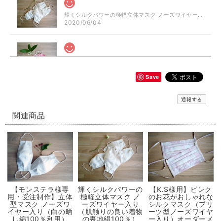
輝くシルクパワーの極軽立体マスク ノーズワイヤー入り（肌触りの良い着物の裏地絹100％）
2020/06/04
シルクパワーのおしゃれ立体マスク ぼかしピンク ノーズワイヤー入り（肌触りの良い着物の裏地絹100％）
2020/06/04
Save
通報する
【再販】選べる立体型マスク ノーズワイヤー入り 白生成り/白にブルー小花模様（肌触りの良い着物の裏地綿100％利用）
白にブルーの小花のさらし綿（布芯）
関連商品
2020/06/04
輝くシルクパワーの極軽立体マスク ノーズワイヤー入り（肌触りの良い着物の裏地絹100％）
2020/05/31
【モンステラ様専
輝くシルクパワーの
【K.S様用】ピンク
用・受注制作】立体
極軽立体マスク ノ
のお花がおしゃれな
選べるマスクケース/タンポポ+レモンイエロー/ピンクにグレーの絣/藍色にブルー絣/藍色にカラフルな絣
型マスク ノーズワ
ーズワイヤー入り
シルクマスク（プリ
① 元気に咲き乱れるタンポポ
イヤー入り（白の晒
（肌触りの良い着物
ーツ型ノーズワイヤ
2020/05/31
し綿100％利用）
の裏地絹100％）
ー入り）オーダーメ