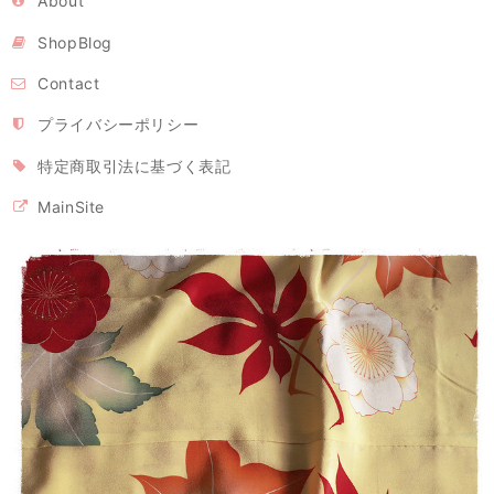
About
願いいたします。
ShopBlog
Contact
立体型マスク ノーズワイヤー入り/ピンク（肌触りの良い着物の裏地綿100％利用）
2020/04/26
プライバシーポリシー
特定商取引法に基づく表記
立体型マスク ノーズワイヤー入り 白または生成り（肌触りの良い着物の裏地綿100％利用）
MainSite
2020/04/26
【モンステラ様専用・受注制作】立体型マスク ノーズワイヤー入り（白の晒し綿100％利用）
2020/04/26
マスク2枚とマスクケースのセット/タンポポ模様+レモンイエロー プレゼントにもおすすめ！
2020/04/26
留守家庭で働く友人に贈りました。現在マスクは高騰の中、手作りでお
揃いのケースまでつけての販売は、この価格で購入出来る事を感謝して