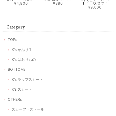
イド二枚セット
¥4,800
¥880
¥9,000
マスク2枚とマスクケースのセット/タンポポ模様+レモンイエロー プレゼントにもおすすめ！
2020/05/01
Category
ありがとうございます。 マスクが届いたみたいです。歳を重ねても女性
は可愛い物が大好きです。 大変喜んで頂いて、嬉しかったです。 この
TOPs
様な時期に可愛いマスクが届くと、モチベーションも上がります。 これ
からも素敵な作品を楽しみにしております。 ありがとうございました😊
K's かぶりＴ
喜んでいただけたようで私もとても嬉しいです。 何よりプ
レゼントに込められた優しい気持ちに、気分も明るくなら
K's はおりもの
れたのではないでしょうか。 また、フィードバックいただ
いて、これからもこんなふうに喜んでいただけるリメイク
BOTTOMs
をつくろう！と、大変励みになりました。 この度はありが
とうございました。 今後ともどうぞよろしくお願いいたし
K's ラップスカート
ます。
K's スカート
OTHERs
立体型マスク ノーズワイヤー入り、つけ心地の軽いデニム調（+肌触りの良い着物の裏地綿100％）
2020/04/28
スカーフ・ストール