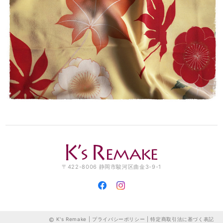
おります。 とても可愛い色でマスクを付けて子ども達の前で元気になっ
て欲しいです。 製作者の方へ 可愛い作品をありがとうございました。
ご自身もご自愛下さいませ。
この度はご購入ありがとうございました！ レビューも大変
励みになります。 保管していた生地がマスクに変身すると
きが来るとは、思ってもみませんでした。でも、つくった
ものがどなたかの役に立ち、少しでも気持ちを明るくして
いただけるのなら、こんなうれしいことはありません。 お
友達を気遣うそのお気持ちも素敵です。 これからも心身と
もに健やかに過ごせるよう、自分にできることを工夫しな
がらやっていこうと思います。 お互い、元気でいましょう
ね。 お友達にもよろしくお伝えください。 K's 店主
立体型マスク ノーズワイヤー入り/ピンク（肌触りの良い着物の裏地綿100％利用）
2020/04/18
〒422-8006 静岡市駿河区曲金3-9-1
迅速な対応で、包装も素敵でした。最近のマスク不足で、手作りのマス
クを探してました。着物の生地でマスクとは考えましたね👏肌触りの良
い着物の裏地で、綿100％、ノーズワイヤー入りで着け心地がとっても
いいですよ。白や浴衣柄も購入させてもらいました。これで、乗りきれ
ます。良い買い物ができました。皆んなで、コロナ撃退だぁ‼️
K's Remake |
プライバシーポリシー
|
特定商取引法に基づく表記
この度は複数点のご購入、ありがとうございました。眠っ