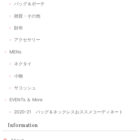
バッグ＆ポーチ
立体型マスク ノーズワイヤー入り、つけ心地の軽い白絣（肌触りの良い浴衣地綿100％）
2020/04/28
雑貨・その他
財布
選べるマスクケース/タンポポ+レモンイエロー/ピンクにグレーの絣/藍色にブルー絣/藍色にカラフルな絣
アクセサリー
④ あったか藍にカラフルポップな久留米絣
2020/04/28
MENs
ネクタイ
マスク2枚とマスクケースのセット--優しいピンクとグレーの綿絣 プレゼントにもおすすめ！
2020/04/28
小物
注文後、すぐに届きました。時節柄、少しでも早く入手したい物だった
サコッシュ
のでとてもありがたかったです。ケースが可愛らしくとてもいい色合い
と手触りでうっとりしました。 マスクもしっかりしており手づくりの風
EVENTs ＆ More
合いもあります。 マスクの季節が終わってもこのケースは、ずっと手元
で使いたいな、と思っています。
2020-21 バッグ＆ネックレスおススメコーディネート
レビュー有難うございます。気に入っていただけてとても
Information
嬉しいです。ピンクの絣はとてもかわいくて、私の大のお
気に入りのひとつ。色々アイデアで使いまわしてください
ね。 時節柄いろいろ工夫しながら、お互い心身ともに健や
かに過ごせるよう、頑張りましょう！ 今後ともよろしくお