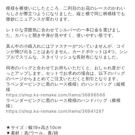
模様を横使いにしたところ、二列目のお花のレースのかわい
らしさが際立つようになりました。縦と横で同じ柄模様でも
微妙にニュアンスが変わります。
レトロな雰囲気に合わせてシルバーの一本口金を選びまし
た。カパッと開き中身が見やすく、使いやすい形です。
真ん中の小銭入れにはファスナーがついていませんが、コイ
ンが飛び出ることはありません。カードポケットは4つ。シン
プルでスリムな、スタイリッシュな長財布になりました。
同布のバッグと合わせてお持ちいただくと、おしゃれ度がぐ
っとアップします。セットでお求めの場合は、以下のバッグ
のページからまとめてご注文いただくと割引となります。
ラベンダーピンクに黒のレース模様）のハンドバッグ（縦模
様
https://shop.ks-remake.com/items/36896566
ラベンダーピンクに黒のレース模様のハンドバッグ（横模
様）
https://shop.ks-remake.com/items/36941297
★サイズ：幅19×高さ10cm
★素材：表/ウール、裏/綿