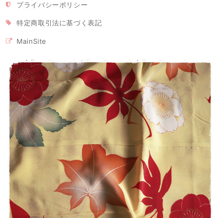
立体型マスク ノーズワイヤー入り/ピンク（肌触りの良い着物の裏地綿100％利用）
プライバシーポリシー
2020/04/26
特定商取引法に基づく表記
MainSite
立体型マスク ノーズワイヤー入り 白または生成り（肌触りの良い着物の裏地綿100％利用）
2020/04/26
【モンステラ様専用・受注制作】立体型マスク ノーズワイヤー入り（白の晒し綿100％利用）
2020/04/26
マスク2枚とマスクケースのセット/タンポポ模様+レモンイエロー プレゼントにもおすすめ！
2020/04/26
留守家庭で働く友人に贈りました。現在マスクは高騰の中、手作りでお
揃いのケースまでつけての販売は、この価格で購入出来る事を感謝して
おります。 とても可愛い色でマスクを付けて子ども達の前で元気になっ
て欲しいです。 製作者の方へ 可愛い作品をありがとうございました。
ご自身もご自愛下さいませ。
この度はご購入ありがとうございました！ レビューも大変