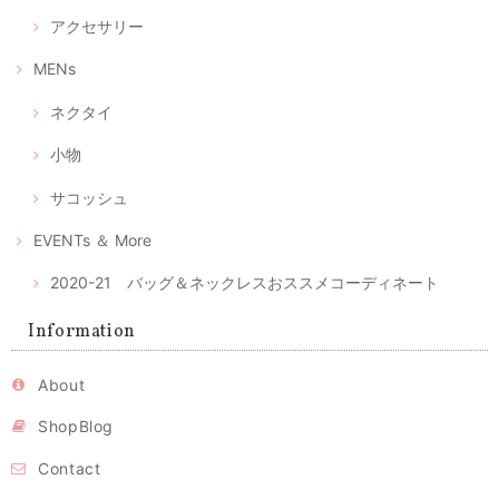
アクセサリー
選べるマスクケース/タンポポ+レモンイエロー/ピンクにグレーの絣/藍色にブルー絣/藍色にカラフルな絣
④ あったか藍にカラフルポップな久留米絣
MENs
2020/04/28
ネクタイ
マスク2枚とマスクケースのセット--優しいピンクとグレーの綿絣 プレゼントにもおすすめ！
小物
2020/04/28
サコッシュ
注文後、すぐに届きました。時節柄、少しでも早く入手したい物だった
のでとてもありがたかったです。ケースが可愛らしくとてもいい色合い
EVENTs ＆ More
と手触りでうっとりしました。 マスクもしっかりしており手づくりの風
合いもあります。 マスクの季節が終わってもこのケースは、ずっと手元
2020-21 バッグ＆ネックレスおススメコーディネート
で使いたいな、と思っています。
レビュー有難うございます。気に入っていただけてとても
Information
嬉しいです。ピンクの絣はとてもかわいくて、私の大のお
気に入りのひとつ。色々アイデアで使いまわしてください
ね。 時節柄いろいろ工夫しながら、お互い心身ともに健や
About
かに過ごせるよう、頑張りましょう！ 今後ともよろしくお
願いいたします。
ShopBlog
Contact