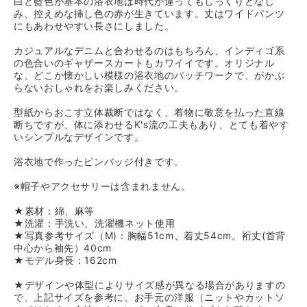
白と藍色が基本の浴衣地は時代が違ってもしっくりとなじ
み、控えめな挿し色の赤が生きています。丈はワイドパンツ
にもあわせやすい長さにしました。
カジュアルなデニムと合わせるのはもちろん、インディゴ系
の色合いのギャザースカートもカワイイです。オリジナル
な、どこか懐かしい模様の浴衣地のパッチワークで、がかぶ
らないおしゃれをお楽しみください。
型紙からおこす立体裁断ではなく、着物に敬意を払った直線
断ちですが、体に添わせるK's流の工夫もあり、とても着やす
いシンプルなデザインです。
浴衣地で作ったピンバッジ付きです。
※帽子やアクセサリーは含まれません。
★素材：綿、麻等
★洗濯：手洗い、洗濯機ネット使用
★写真参考サイズ（M)：胸幅51cm、着丈54cm。裄丈(首背
中心から袖先）40cm
★モデル身長：162cm
★デザインや体型によりサイズ感が異なる場合がありますの
で、上記サイズを参考に、お手元の洋服（ニットやカットソ