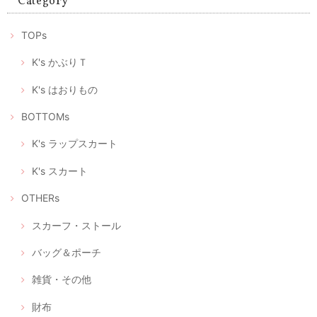
Category
ありがとうございます。 マスクが届いたみたいです。歳を重ねても女性
TOPs
は可愛い物が大好きです。 大変喜んで頂いて、嬉しかったです。 この
様な時期に可愛いマスクが届くと、モチベーションも上がります。 これ
からも素敵な作品を楽しみにしております。 ありがとうございました😊
K's かぶりＴ
喜んでいただけたようで私もとても嬉しいです。 何よりプ
K's はおりもの
レゼントに込められた優しい気持ちに、気分も明るくなら
れたのではないでしょうか。 また、フィードバックいただ
BOTTOMs
いて、これからもこんなふうに喜んでいただけるリメイク
をつくろう！と、大変励みになりました。 この度はありが
とうございました。 今後ともどうぞよろしくお願いいたし
K's ラップスカート
ます。
K's スカート
OTHERs
立体型マスク ノーズワイヤー入り、つけ心地の軽いデニム調（+肌触りの良い着物の裏地綿100％）
2020/04/28
スカーフ・ストール
バッグ＆ポーチ
立体型マスク ノーズワイヤー入り、つけ心地の軽い白絣（肌触りの良い浴衣地綿100％）
雑貨・その他
2020/04/28
財布