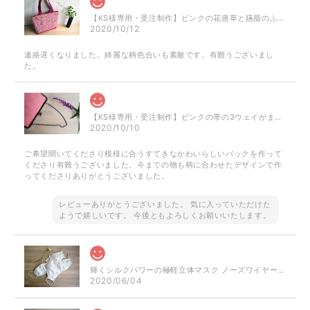
【KS様専用・受注制作】ピンクの花唐草と臙脂のふくれ織のミニトート
2020/10/12
連絡遅くなりました。綺麗な柄色合いも素敵です。有難うございまし
た。
【KS様専用・受注制作】ピンクの帯の3ウェイがまぐちバッグ
2020/10/10
ご希望聞いてくださり模様に合うすてきなかわいらしいバックを作って
くださり有難うございました。今までの物も柄に合わせたデザインで作
ってくださりありがとうございました。
レビューありがとうございました。 気に入っていただけた
ようで嬉しいです。 今後ともよろしくお願いいたします。
輝くシルクパワーの極軽立体マスク ノーズワイヤー入り（肌触りの良い着物の裏地絹100％）
2020/06/04