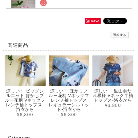
シルクパワーのおしゃれ立体マスク ぼかしピンク ノーズワイヤー入り（肌触りの良い着物の裏地絹100％）
2020/06/04
Save
通報する
【再販】選べる立体型マスク ノーズワイヤー入り 白生成り/白にブルー小花模様（肌触りの良い着物の裏地綿100％利用）
白にブルーの小花のさらし綿（布芯）
関連商品
2020/06/04
輝くシルクパワーの極軽立体マスク ノーズワイヤー入り（肌触りの良い着物の裏地絹100％）
2020/05/31
涼しい！ ビッグシ
涼しい！ ぼかしブ
涼しい！ 里山雨だ
ルエット ぼかしブ
ルー花柄 Vネックフ
れ模様 Vネック半袖
選べるマスクケース/タンポポ+レモンイエロー/ピンクにグレーの絣/藍色にブルー絣/藍色にカラフルな絣
ルー花柄 Vネックフ
レンチ袖トップス
トップス-浴衣から
① 元気に咲き乱れるタンポポ
レンチ袖トップス-
レギュラーシルエッ
¥6,800
2020/05/31
浴衣から
ト-浴衣から
¥6,800
¥6,800
マスク2枚とマスクケースのセット/タンポポ模様+レモンイエロー プレゼントにもおすすめ！
2020/05/01