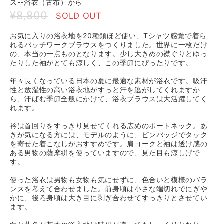
ス--浴衣（古布）から
¥8,800
SOLD OUT
お気に入りの浴衣地を20種類ほど使い、Tシャツ感覚で着ら
れるパッチワークブラウスをつくりました。世界に一枚だけ
の、本当の一点ものとなります。少し大きめの襟ぐりとゆっ
たりした袖がとても涼しく、この季節にぴったりです。
年々長くなっている日本の夏に最適な素材が浴衣です。吸汗
性と放湿性の高い浴衣地がすっと汗を逃がしてくれますか
ら、汗ばむ季節全般にかけて、浴衣ブラウスは大活躍してく
れます。
衿は首回りをすっきり見せてくれる広めのボートネック。あ
きが気になる方には、モデルのように、ピンバッジでタック
を寄せた着こなしがおすすめです。肩ヨークと袖は透け感の
ある男物の薩摩絣を使っていますので、見た目も涼しげで
す。
使った浴衣は男物も女物も気にせずに、色合いと模様のバラ
ンスを考えて合わせました。前身頃は小さな端切れでにぎや
かに、後ろ身頃は大き目に剥ぎ合わせてすっきりとさせてい
ます。