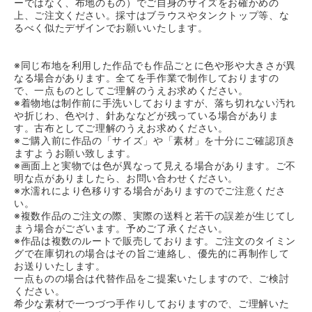
ーではなく、布地のもの）でご自身のサイズをお確かめの
上、ご注文ください。採寸はブラウスやタンクトップ等、な
るべく似たデザインでお願いいたします。
※同じ布地を利用した作品でも作品ごとに色や形や大きさが異
なる場合があります。全てを手作業で制作しておりますの
で、一点ものとしてご理解のうえお求めください。
※着物地は制作前に手洗いしておりますが、落ち切れない汚れ
や折じわ、色やけ、針あななどが残っている場合がありま
す。古布としてご理解のうえお求めください。
※ご購入前に作品の「サイズ」や「素材」を十分にご確認頂き
ますようお願い致します。
※画面上と実物では色が異なって見える場合があります。ご不
明な点がありましたら、お問い合わせください。
※水濡れにより色移りする場合がありますのでご注意くださ
い。
※複数作品のご注文の際、実際の送料と若干の誤差が生じてし
まう場合がございます。予めご了承ください。
※作品は複数のルートで販売しております。ご注文のタイミン
グで在庫切れの場合はその旨ご連絡し、優先的に再制作して
お送りいたします。
一点ものの場合は代替作品をご提案いたしますので、ご検討
ください。
希少な素材で一つづつ手作りしておりますので、ご理解いた