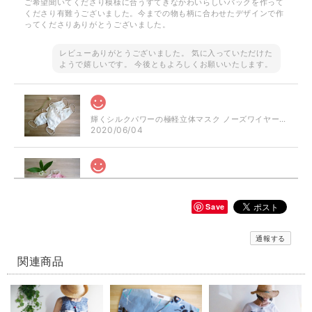
ご希望聞いてくださり模様に合うすてきなかわいらしいバックを作って
くださり有難うございました。今までの物も柄に合わせたデザインで作
ってくださりありがとうございました。
レビューありがとうございました。 気に入っていただけた
ようで嬉しいです。 今後ともよろしくお願いいたします。
輝くシルクパワーの極軽立体マスク ノーズワイヤー入り（肌触りの良い着物の裏地絹100％）
2020/06/04
シルクパワーのおしゃれ立体マスク ぼかしピンク ノーズワイヤー入り（肌触りの良い着物の裏地絹100％）
2020/06/04
Save
通報する
【再販】選べる立体型マスク ノーズワイヤー入り 白生成り/白にブルー小花模様（肌触りの良い着物の裏地綿100％利用）
白にブルーの小花のさらし綿（布芯）
関連商品
2020/06/04