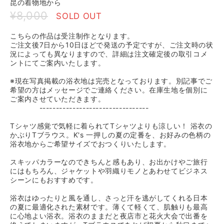
昆の着物地から
¥8,000
SOLD OUT
こちらの作品は受注制作となります。
ご注文後7日から10日ほどで発送の予定ですが、ご注文時の状
況によっても異なりますので、詳細は注文確定後の取引コメ
ントにてご案内いたします。
※現在写真掲載の浴衣地は完売となっております。別記事でご
希望の方はメッセージでご連絡ください。在庫生地を個別に
ご案内させていただきます。
---------------------------------
Tシャツ感覚で気軽に着られてTシャツよりも涼しい！ 浴衣の
かぶりTブラウス。K's 一押しの夏の定番を、お好みの色柄の
浴衣地からご希望サイズでおつくりいたします。
スキッパカラーなのできちんと感もあり、お出かけやご旅行
にはもちろん、ジャケットや羽織りモノとあわせてビジネス
シーンにもおすすめです。
浴衣はゆったりと風を通し、さっと汗を逃がしてくれる日本
の夏に最適化された素材です。薄くて軽くて、肌触りも最高
に心地よい浴衣。浴衣のままだと夜店市と花火大会で出番を