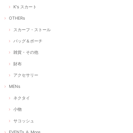
K's スカート
OTHERs
立体型マスク ノーズワイヤー入り、つけ心地の軽いデニム調（+肌触りの良い着物の裏地綿100％）
2020/04/28
スカーフ・ストール
バッグ＆ポーチ
立体型マスク ノーズワイヤー入り、つけ心地の軽い白絣（肌触りの良い浴衣地綿100％）
雑貨・その他
2020/04/28
財布
アクセサリー
選べるマスクケース/タンポポ+レモンイエロー/ピンクにグレーの絣/藍色にブルー絣/藍色にカラフルな絣
④ あったか藍にカラフルポップな久留米絣
MENs
2020/04/28
ネクタイ
マスク2枚とマスクケースのセット--優しいピンクとグレーの綿絣 プレゼントにもおすすめ！
小物
2020/04/28
サコッシュ
注文後、すぐに届きました。時節柄、少しでも早く入手したい物だった
のでとてもありがたかったです。ケースが可愛らしくとてもいい色合い
EVENTs ＆ More