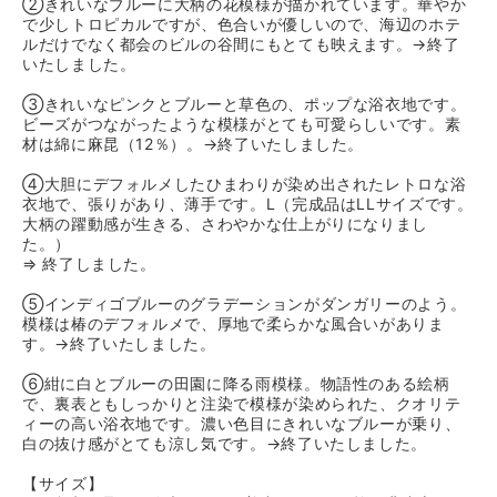
②きれいなブルーに大柄の花模様が描かれています。華やか
で少しトロピカルですが、色合いが優しいので、海辺のホテ
ルだけでなく都会のビルの谷間にもとても映えます。→終了
いたしました。
③きれいなピンクとブルーと草色の、ポップな浴衣地です。
ビーズがつながったような模様がとても可愛らしいです。素
材は綿に麻昆（12％）。→終了いたしました。
④大胆にデフォルメしたひまわりが染め出されたレトロな浴
衣地で、張りがあり、薄手です。L（完成品はLLサイズです。
大柄の躍動感が生きる、さわやかな仕上がりになりまし
た。）
⇒ 終了しました。
⑤インディゴブルーのグラデーションがダンガリーのよう。
模様は椿のデフォルメで、厚地で柔らかな風合いがありま
す。→終了いたしました。
⑥紺に白とブルーの田園に降る雨模様。物語性のある絵柄
で、裏表ともしっかりと注染で模様が染められた、クオリテ
ィーの高い浴衣地です。濃い色目にきれいなブルーが乗り、
白の抜け感がとても涼し気です。→終了いたしました。
【サイズ】