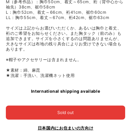
M（参考作品）：胸巾50cm、着丈～65cm、裄（背中心から
袖先）38cm、裾巾58cm
L：胸巾52cm、着丈～66cm、裄41cm、裾巾60cm
LL：胸巾55cm、着丈～67cm、裄42cm、裾巾63cm
サイズは上記からお選びいただくか、あるいは胸巾と着丈、
裄のご希望をお知らせください。また胸タック（前のみ）も
追加できます。サイズを小さくするのは問題ありませんが、
大きなサイズは布地の残り具合によりお受けできない場合も
あります。
※帽子やアクセサリーは含まれません。
★素材：綿、麻昆
★洗濯：手洗い、洗濯機ネット使用
International shipping available
Sold out
日本国内にお住まいの方向け