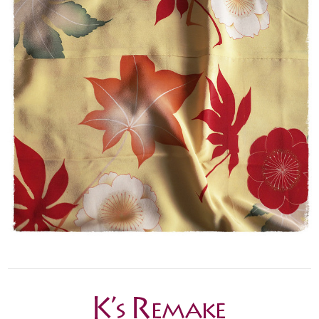
マスク2枚とマスクケースのセット/タンポポ模様+レモンイエロー プレゼントにもおすすめ！
2020/04/26
留守家庭で働く友人に贈りました。現在マスクは高騰の中、手作りでお
揃いのケースまでつけての販売は、この価格で購入出来る事を感謝して
おります。 とても可愛い色でマスクを付けて子ども達の前で元気になっ
て欲しいです。 製作者の方へ 可愛い作品をありがとうございました。
ご自身もご自愛下さいませ。
この度はご購入ありがとうございました！ レビューも大変
励みになります。 保管していた生地がマスクに変身すると
きが来るとは、思ってもみませんでした。でも、つくった
ものがどなたかの役に立ち、少しでも気持ちを明るくして
いただけるのなら、こんなうれしいことはありません。 お
友達を気遣うそのお気持ちも素敵です。 これからも心身と
もに健やかに過ごせるよう、自分にできることを工夫しな
がらやっていこうと思います。 お互い、元気でいましょう
ね。 お友達にもよろしくお伝えください。 K's 店主
立体型マスク ノーズワイヤー入り/ピンク（肌触りの良い着物の裏地綿100％利用）
2020/04/18