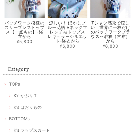
輝くシルクパワーの極軽立体マスク ノーズワイヤー入り（肌触りの良い着物の裏地絹100％）
2020/05/31
パッチワーク模様の
涼しい！ ぼかしブ
Tシャツ感覚で涼し
スリーブレストップ
ルー花柄 Vネックフ
い！世界に一枚だけ
選べるマスクケース/タンポポ+レモンイエロー/ピンクにグレーの絣/藍色にブルー絣/藍色にカラフルな絣
ス【一点もの】-浴
レンチ袖トップス
のパッチワークブラ
① 元気に咲き乱れるタンポポ
衣から
レギュラーシルエッ
ウス--浴衣（古布）
2020/05/31
ト-浴衣から
から
¥5,800
¥6,800
¥8,800
マスク2枚とマスクケースのセット/タンポポ模様+レモンイエロー プレゼントにもおすすめ！
2020/05/01
Category
ありがとうございます。 マスクが届いたみたいです。歳を重ねても女性
TOPs
は可愛い物が大好きです。 大変喜んで頂いて、嬉しかったです。 この
様な時期に可愛いマスクが届くと、モチベーションも上がります。 これ
からも素敵な作品を楽しみにしております。 ありがとうございました😊
K's かぶりＴ
喜んでいただけたようで私もとても嬉しいです。 何よりプ
K's はおりもの
レゼントに込められた優しい気持ちに、気分も明るくなら
れたのではないでしょうか。 また、フィードバックいただ
BOTTOMs
いて、これからもこんなふうに喜んでいただけるリメイク
をつくろう！と、大変励みになりました。 この度はありが
とうございました。 今後ともどうぞよろしくお願いいたし
K's ラップスカート
ます。