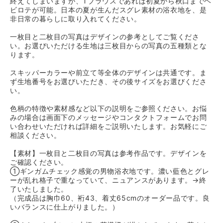
終えてしまいますが、Tブラウスであれば初夏から秋口までヘ
ビロテが可能。日本の夏が生んだスグレ素材の浴衣地を、是
非日常の暮らしに取り入れてください。
一枚目と二枚目の写真はデザインの参考としてご覧くださ
い。お選びいただける生地は三枚目からの写真の五種類とな
ります。
スキッパーカラーや前立て等全体のデザインは共通です。ま
ず生地番号をお選びいただき、その後サイズをお選びくださ
い。
色柄の特徴や素材感など以下の説明をご参照ください。お悩
みの場合は画面下のメッセージやコンタクトフォームでお問
い合わせいただければ詳細をご説明いたします。お気軽にご
相談ください。
【素材】一枚目と二枚目の写真は参考作品です。デザインを
ご確認ください。
①ギンガムチェック感覚の男物浴衣地です。濃い藍色とグレ
ーが乱れ格子で重なっていて、ニュアンスがあります。→終
了いたしました。
（完成品は胸巾60、裄43、着丈65cmのオーダー品です。良
いバランスに仕上がりました。）