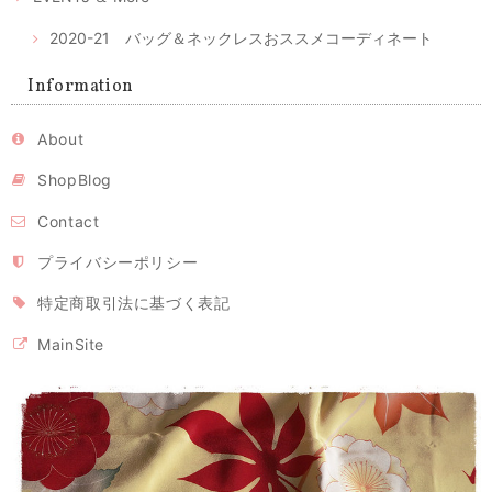
と手触りでうっとりしました。 マスクもしっかりしており手づくりの風
合いもあります。 マスクの季節が終わってもこのケースは、ずっと手元
2020-21 バッグ＆ネックレスおススメコーディネート
で使いたいな、と思っています。
レビュー有難うございます。気に入っていただけてとても
Information
嬉しいです。ピンクの絣はとてもかわいくて、私の大のお
気に入りのひとつ。色々アイデアで使いまわしてください
ね。 時節柄いろいろ工夫しながら、お互い心身ともに健や
About
かに過ごせるよう、頑張りましょう！ 今後ともよろしくお
願いいたします。
ShopBlog
Contact
立体型マスク ノーズワイヤー入り/ピンク（肌触りの良い着物の裏地綿100％利用）
プライバシーポリシー
2020/04/26
特定商取引法に基づく表記
MainSite
立体型マスク ノーズワイヤー入り 白または生成り（肌触りの良い着物の裏地綿100％利用）
2020/04/26
【モンステラ様専用・受注制作】立体型マスク ノーズワイヤー入り（白の晒し綿100％利用）
2020/04/26