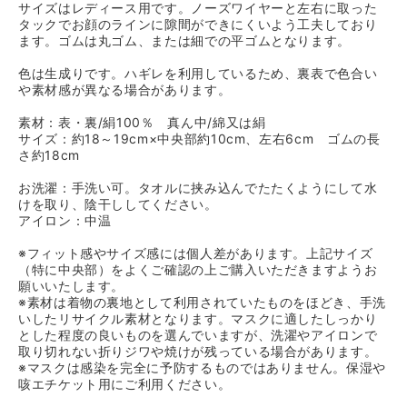
サイズはレディース用です。ノーズワイヤーと左右に取った
タックでお顔のラインに隙間ができにくいよう工夫しており
ます。ゴムは丸ゴム、または細での平ゴムとなります。
色は生成りです。ハギレを利用しているため、裏表で色合い
や素材感が異なる場合があります。
素材：表・裏/絹100％ 真ん中/綿又は絹
サイズ：約18～19cm×中央部約10cm、左右6cm ゴムの長
さ約18cm
お洗濯：手洗い可。タオルに挟み込んでたたくようにして水
けを取り、陰干ししてください。
アイロン：中温
※フィット感やサイズ感には個人差があります。上記サイズ
（特に中央部）をよくご確認の上ご購入いただきますようお
願いいたします。
※素材は着物の裏地として利用されていたものをほどき、手洗
いしたリサイクル素材となります。マスクに適したしっかり
とした程度の良いものを選んでいますが、洗濯やアイロンで
取り切れない折りジワや焼けが残っている場合があります。
※マスクは感染を完全に予防するものではありません。保湿や
咳エチケット用にご利用ください。