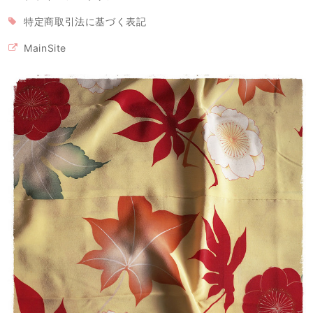
特定商取引法に基づく表記
立体型マスク ノーズワイヤー入り 白または生成り（肌触りの良い着物の裏地綿100％利用）
MainSite
2020/04/26
【モンステラ様専用・受注制作】立体型マスク ノーズワイヤー入り（白の晒し綿100％利用）
2020/04/26
マスク2枚とマスクケースのセット/タンポポ模様+レモンイエロー プレゼントにもおすすめ！
2020/04/26
留守家庭で働く友人に贈りました。現在マスクは高騰の中、手作りでお
揃いのケースまでつけての販売は、この価格で購入出来る事を感謝して
おります。 とても可愛い色でマスクを付けて子ども達の前で元気になっ
て欲しいです。 製作者の方へ 可愛い作品をありがとうございました。
ご自身もご自愛下さいませ。
この度はご購入ありがとうございました！ レビューも大変
励みになります。 保管していた生地がマスクに変身すると
きが来るとは、思ってもみませんでした。でも、つくった