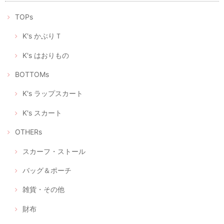
ありがとうございます。 マスクが届いたみたいです。歳を重ねても女性
は可愛い物が大好きです。 大変喜んで頂いて、嬉しかったです。 この
TOPs
様な時期に可愛いマスクが届くと、モチベーションも上がります。 これ
からも素敵な作品を楽しみにしております。 ありがとうございました😊
K's かぶりＴ
喜んでいただけたようで私もとても嬉しいです。 何よりプ
レゼントに込められた優しい気持ちに、気分も明るくなら
K's はおりもの
れたのではないでしょうか。 また、フィードバックいただ
いて、これからもこんなふうに喜んでいただけるリメイク
BOTTOMs
をつくろう！と、大変励みになりました。 この度はありが
とうございました。 今後ともどうぞよろしくお願いいたし
K's ラップスカート
ます。
K's スカート
OTHERs
立体型マスク ノーズワイヤー入り、つけ心地の軽いデニム調（+肌触りの良い着物の裏地綿100％）
2020/04/28
スカーフ・ストール
バッグ＆ポーチ
立体型マスク ノーズワイヤー入り、つけ心地の軽い白絣（肌触りの良い浴衣地綿100％）
2020/04/28
雑貨・その他
財布
選べるマスクケース/タンポポ+レモンイエロー/ピンクにグレーの絣/藍色にブルー絣/藍色にカラフルな絣