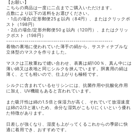
【お願い】
こちらの商品は一度に二点までご購入いただけます。
点数により以下の送料をお選びください。
・1点の場合/定形郵便25ｇ以内（84円）、またはクリックポ
スト（198円）
・2点の場合/定形外郵便50ｇ以内（120円）、またはクリッ
クポスト（198円）
----------------------------------------------------
着物の裏地に使われていた薄手の絹から、サスティナブルな
立体型のマスクを作りました。
マスクは三枚重ねで縫い合わせ、表裏は絹100％、真ん中には
薄い綿又は表地と同じシルクを挟んでいます。胴裏用の絹は
薄く、とても軽いので、仕上がりも極軽です。
シルクに含まれているセリシンには、抗菌作用や抗酸化作用
に加え、UV機能もあると言われています。
また吸汗性は綿の1.5倍と保湿力が高く、それでいて放湿速度
は綿の2/3と速いため、余分な湿気がこもりにくいという優れ
た特徴があります。
日差しが強くなり、湿度も上がってくるこれからの季節に快
適に着用でき、おすすめです。