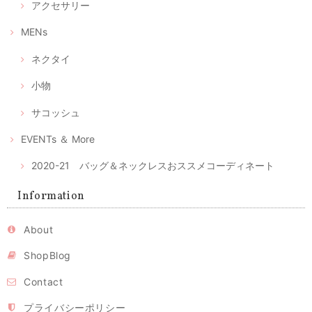
アクセサリー
④ あったか藍にカラフルポップな久留米絣
2020/04/28
MENs
ネクタイ
マスク2枚とマスクケースのセット--優しいピンクとグレーの綿絣 プレゼントにもおすすめ！
2020/04/28
小物
注文後、すぐに届きました。時節柄、少しでも早く入手したい物だった
サコッシュ
のでとてもありがたかったです。ケースが可愛らしくとてもいい色合い
と手触りでうっとりしました。 マスクもしっかりしており手づくりの風
EVENTs ＆ More
合いもあります。 マスクの季節が終わってもこのケースは、ずっと手元
で使いたいな、と思っています。
2020-21 バッグ＆ネックレスおススメコーディネート
レビュー有難うございます。気に入っていただけてとても
Information
嬉しいです。ピンクの絣はとてもかわいくて、私の大のお
気に入りのひとつ。色々アイデアで使いまわしてください
ね。 時節柄いろいろ工夫しながら、お互い心身ともに健や
かに過ごせるよう、頑張りましょう！ 今後ともよろしくお
About
願いいたします。
ShopBlog
Contact
立体型マスク ノーズワイヤー入り/ピンク（肌触りの良い着物の裏地綿100％利用）
2020/04/26
プライバシーポリシー