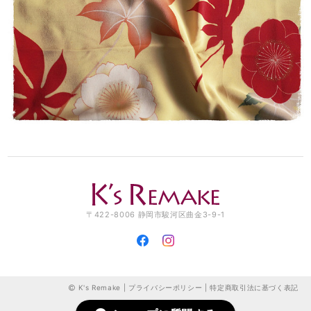
て欲しいです。 製作者の方へ 可愛い作品をありがとうございました。
ご自身もご自愛下さいませ。
この度はご購入ありがとうございました！ レビューも大変
励みになります。 保管していた生地がマスクに変身すると
きが来るとは、思ってもみませんでした。でも、つくった
ものがどなたかの役に立ち、少しでも気持ちを明るくして
いただけるのなら、こんなうれしいことはありません。 お
友達を気遣うそのお気持ちも素敵です。 これからも心身と
もに健やかに過ごせるよう、自分にできることを工夫しな
がらやっていこうと思います。 お互い、元気でいましょう
ね。 お友達にもよろしくお伝えください。 K's 店主
立体型マスク ノーズワイヤー入り/ピンク（肌触りの良い着物の裏地綿100％利用）
2020/04/18
〒422-8006 静岡市駿河区曲金3-9-1
迅速な対応で、包装も素敵でした。最近のマスク不足で、手作りのマス
クを探してました。着物の生地でマスクとは考えましたね👏肌触りの良
い着物の裏地で、綿100％、ノーズワイヤー入りで着け心地がとっても
いいですよ。白や浴衣柄も購入させてもらいました。これで、乗りきれ
ます。良い買い物ができました。皆んなで、コロナ撃退だぁ‼️
K's Remake |
プライバシーポリシー
|
特定商取引法に基づく表記
この度は複数点のご購入、ありがとうございました。眠っ
ていた着物地が有効活用できて、私もとても嬉しいです！