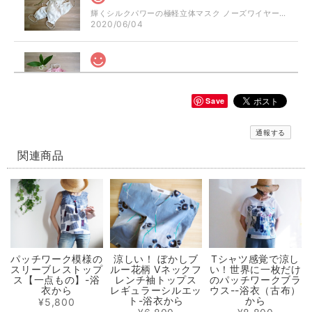
輝くシルクパワーの極軽立体マスク ノーズワイヤー入り（肌触りの良い着物の裏地絹100％）
2020/06/04
シルクパワーのおしゃれ立体マスク ぼかしピンク ノーズワイヤー入り（肌触りの良い着物の裏地絹100％）
2020/06/04
Save
通報する
【再販】選べる立体型マスク ノーズワイヤー入り 白生成り/白にブルー小花模様（肌触りの良い着物の裏地綿100％利用）
白にブルーの小花のさらし綿（布芯）
関連商品
2020/06/04
輝くシルクパワーの極軽立体マスク ノーズワイヤー入り（肌触りの良い着物の裏地絹100％）
2020/05/31
パッチワーク模様の
涼しい！ ぼかしブ
Tシャツ感覚で涼し
スリーブレストップ
ルー花柄 Vネックフ
い！世界に一枚だけ
選べるマスクケース/タンポポ+レモンイエロー/ピンクにグレーの絣/藍色にブルー絣/藍色にカラフルな絣
ス【一点もの】-浴
レンチ袖トップス
のパッチワークブラ
① 元気に咲き乱れるタンポポ
衣から
レギュラーシルエッ
ウス--浴衣（古布）
2020/05/31
ト-浴衣から
から
¥5,800