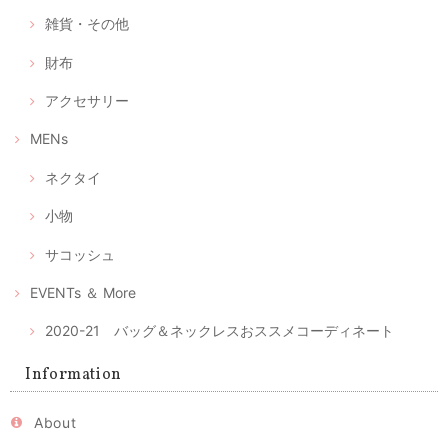
立体型マスク ノーズワイヤー入り、つけ心地の軽い白絣（肌触りの良い浴衣地綿100％）
雑貨・その他
2020/04/28
財布
アクセサリー
選べるマスクケース/タンポポ+レモンイエロー/ピンクにグレーの絣/藍色にブルー絣/藍色にカラフルな絣
④ あったか藍にカラフルポップな久留米絣
MENs
2020/04/28
ネクタイ
マスク2枚とマスクケースのセット--優しいピンクとグレーの綿絣 プレゼントにもおすすめ！
小物
2020/04/28
サコッシュ
注文後、すぐに届きました。時節柄、少しでも早く入手したい物だった
のでとてもありがたかったです。ケースが可愛らしくとてもいい色合い
EVENTs ＆ More
と手触りでうっとりしました。 マスクもしっかりしており手づくりの風
合いもあります。 マスクの季節が終わってもこのケースは、ずっと手元
2020-21 バッグ＆ネックレスおススメコーディネート
で使いたいな、と思っています。
レビュー有難うございます。気に入っていただけてとても
Information
嬉しいです。ピンクの絣はとてもかわいくて、私の大のお
気に入りのひとつ。色々アイデアで使いまわしてください
ね。 時節柄いろいろ工夫しながら、お互い心身ともに健や
About
かに過ごせるよう、頑張りましょう！ 今後ともよろしくお