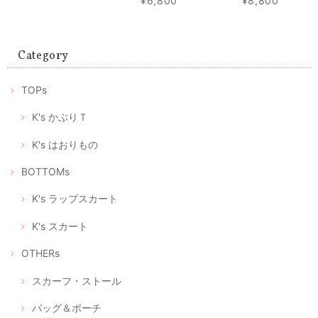
¥6,800
¥8,800
マスク2枚とマスクケースのセット/タンポポ模様+レモンイエロー プレゼントにもおすすめ！
2020/05/01
Category
ありがとうございます。 マスクが届いたみたいです。歳を重ねても女性
TOPs
は可愛い物が大好きです。 大変喜んで頂いて、嬉しかったです。 この
様な時期に可愛いマスクが届くと、モチベーションも上がります。 これ
からも素敵な作品を楽しみにしております。 ありがとうございました😊
K's かぶりＴ
喜んでいただけたようで私もとても嬉しいです。 何よりプ
K's はおりもの
レゼントに込められた優しい気持ちに、気分も明るくなら
れたのではないでしょうか。 また、フィードバックいただ
BOTTOMs
いて、これからもこんなふうに喜んでいただけるリメイク
をつくろう！と、大変励みになりました。 この度はありが
とうございました。 今後ともどうぞよろしくお願いいたし
K's ラップスカート
ます。
K's スカート
OTHERs
立体型マスク ノーズワイヤー入り、つけ心地の軽いデニム調（+肌触りの良い着物の裏地綿100％）
2020/04/28
スカーフ・ストール
バッグ＆ポーチ