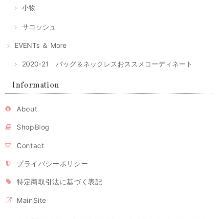
マスク2枚とマスクケースのセット--優しいピンクとグレーの綿絣 プレゼントにもおすすめ！
小物
2020/04/28
サコッシュ
注文後、すぐに届きました。時節柄、少しでも早く入手したい物だった
のでとてもありがたかったです。ケースが可愛らしくとてもいい色合い
EVENTs ＆ More
と手触りでうっとりしました。 マスクもしっかりしており手づくりの風
合いもあります。 マスクの季節が終わってもこのケースは、ずっと手元
2020-21 バッグ＆ネックレスおススメコーディネート
で使いたいな、と思っています。
レビュー有難うございます。気に入っていただけてとても
Information
嬉しいです。ピンクの絣はとてもかわいくて、私の大のお
気に入りのひとつ。色々アイデアで使いまわしてください
ね。 時節柄いろいろ工夫しながら、お互い心身ともに健や
About
かに過ごせるよう、頑張りましょう！ 今後ともよろしくお
願いいたします。
ShopBlog
Contact
立体型マスク ノーズワイヤー入り/ピンク（肌触りの良い着物の裏地綿100％利用）
プライバシーポリシー
2020/04/26
特定商取引法に基づく表記
MainSite
立体型マスク ノーズワイヤー入り 白または生成り（肌触りの良い着物の裏地綿100％利用）
2020/04/26