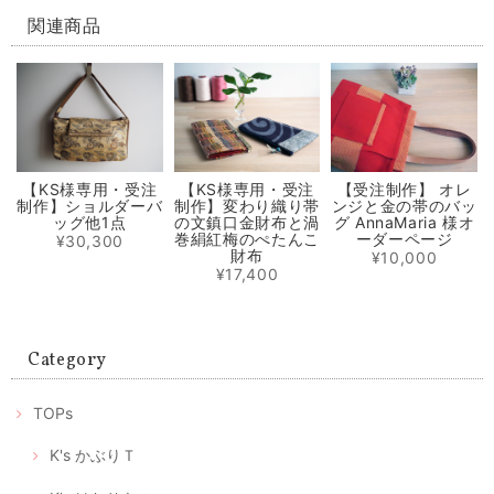
【再販】選べる立体型マスク ノーズワイヤー入り 白生成り/白にブルー小花模様（肌触りの良い着物の裏地綿100％利用）
白にブルーの小花のさらし綿（布芯）
関連商品
2020/06/04
輝くシルクパワーの極軽立体マスク ノーズワイヤー入り（肌触りの良い着物の裏地絹100％）
2020/05/31
【KS様専用・受注
【KS様専用・受注
【受注制作】 オレ
制作】ショルダーバ
制作】変わり織り帯
ンジと金の帯のバッ
選べるマスクケース/タンポポ+レモンイエロー/ピンクにグレーの絣/藍色にブルー絣/藍色にカラフルな絣
ッグ他1点
の文鎮口金財布と渦
グ AnnaMaria 様オ
① 元気に咲き乱れるタンポポ
巻絹紅梅のぺたんこ
ーダーページ
¥30,300
2020/05/31
財布
¥10,000
¥17,400
マスク2枚とマスクケースのセット/タンポポ模様+レモンイエロー プレゼントにもおすすめ！
2020/05/01
Category
ありがとうございます。 マスクが届いたみたいです。歳を重ねても女性
TOPs
は可愛い物が大好きです。 大変喜んで頂いて、嬉しかったです。 この
様な時期に可愛いマスクが届くと、モチベーションも上がります。 これ
からも素敵な作品を楽しみにしております。 ありがとうございました😊
K's かぶりＴ
喜んでいただけたようで私もとても嬉しいです。 何よりプ