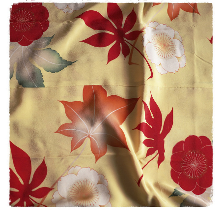
【モンステラ様専用・受注制作】立体型マスク ノーズワイヤー入り（白の晒し綿100％利用）
2020/04/26
マスク2枚とマスクケースのセット/タンポポ模様+レモンイエロー プレゼントにもおすすめ！
2020/04/26
留守家庭で働く友人に贈りました。現在マスクは高騰の中、手作りでお
揃いのケースまでつけての販売は、この価格で購入出来る事を感謝して
おります。 とても可愛い色でマスクを付けて子ども達の前で元気になっ
て欲しいです。 製作者の方へ 可愛い作品をありがとうございました。
ご自身もご自愛下さいませ。
この度はご購入ありがとうございました！ レビューも大変
励みになります。 保管していた生地がマスクに変身すると
きが来るとは、思ってもみませんでした。でも、つくった
ものがどなたかの役に立ち、少しでも気持ちを明るくして
いただけるのなら、こんなうれしいことはありません。 お
友達を気遣うそのお気持ちも素敵です。 これからも心身と
もに健やかに過ごせるよう、自分にできることを工夫しな
がらやっていこうと思います。 お互い、元気でいましょう
ね。 お友達にもよろしくお伝えください。 K's 店主