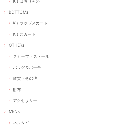
K's はおりもの
レゼントに込められた優しい気持ちに、気分も明るくなら
れたのではないでしょうか。 また、フィードバックいただ
BOTTOMs
いて、これからもこんなふうに喜んでいただけるリメイク
をつくろう！と、大変励みになりました。 この度はありが
とうございました。 今後ともどうぞよろしくお願いいたし
K's ラップスカート
ます。
K's スカート
OTHERs
立体型マスク ノーズワイヤー入り、つけ心地の軽いデニム調（+肌触りの良い着物の裏地綿100％）
2020/04/28
スカーフ・ストール
バッグ＆ポーチ
立体型マスク ノーズワイヤー入り、つけ心地の軽い白絣（肌触りの良い浴衣地綿100％）
雑貨・その他
2020/04/28
財布
アクセサリー
選べるマスクケース/タンポポ+レモンイエロー/ピンクにグレーの絣/藍色にブルー絣/藍色にカラフルな絣
④ あったか藍にカラフルポップな久留米絣
MENs
2020/04/28
ネクタイ