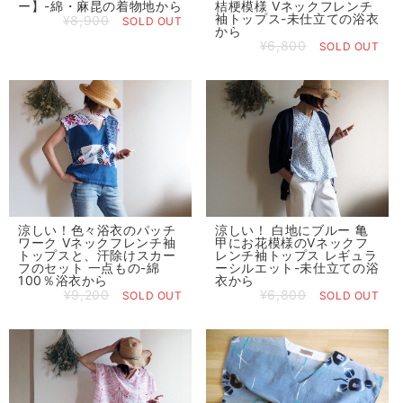
ー】-綿・麻昆の着物地から
桔梗模様 Vネックフレンチ
袖トップス-未仕立ての浴衣
¥8,900
SOLD OUT
から
¥6,800
SOLD OUT
涼しい！色々浴衣のパッチ
涼しい！ 白地にブルー 亀
ワーク Vネックフレンチ袖
甲にお花模様のVネックフ
トップスと、汗除けスカー
レンチ袖トップス レギュラ
フのセット 一点もの-綿
ーシルエット-未仕立ての浴
100％浴衣から
衣から
¥9,200
¥6,800
SOLD OUT
SOLD OUT