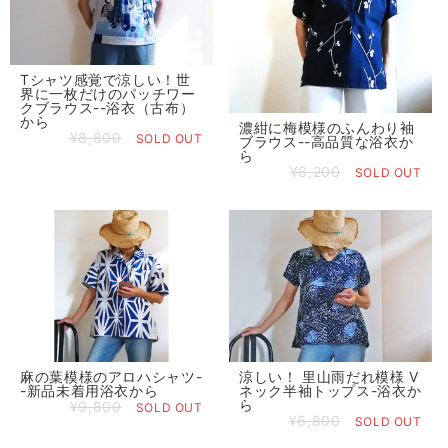
Tシャツ感覚で涼しい！世
界に一枚だけのパッチワー
クブラウス--浴衣（古布）
から
濃紺に梅模様のふんわり袖
¥8,800
SOLD OUT
ブラウス--高品質な浴衣か
ら
¥8,200
SOLD OUT
麻の葉模様のアロハシャツ-
涼しい！ 里山雨だれ模様 V
-新品未着用浴衣から
ネック半袖トップス-浴衣か
ら
¥9,800
SOLD OUT
¥6,800
SOLD OUT