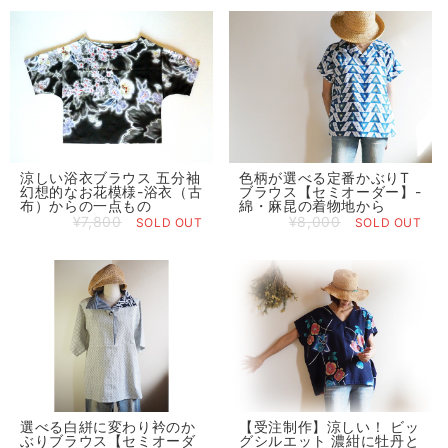
涼しい浴衣ブラウス 五分袖
色柄が選べる定番かぶりT
幻想的なお花模様-浴衣（古
ブラウス【セミオーダー】-
布）からの一点もの
綿・麻昆の着物地から
¥7,800
¥8,000
SOLD OUT
SOLD OUT
選べる白絣に変わり衿のか
【受注制作】涼しい！ ビッ
ぶりブラウス【セミオーダ
グシルエット 濃紺に牡丹と