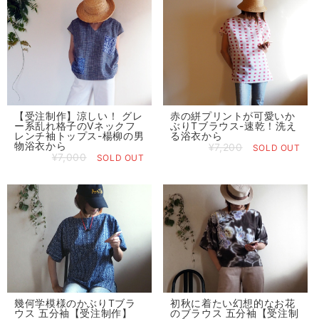
【受注制作】涼しい！ グレ
赤の絣プリントが可愛いか
ー系乱れ格子のVネックフ
ぶりTブラウス-速乾！洗え
レンチ袖トップス-楊柳の男
る浴衣から
物浴衣から
¥7,200
SOLD OUT
¥7,000
SOLD OUT
幾何学模様のかぶりTブラ
初秋に着たい幻想的なお花
ウス 五分袖【受注制作】
のブラウス 五分袖【受注制