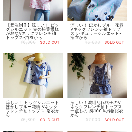
【受注制作】涼しい！ ビッ
涼しい！ ぼかしブルー花柄
グシルエット 赤の松葉模様
Vネックフレンチ袖トップ
が粋なVネックフレンチ袖
ス レギュラーシルエット-
トップス-浴衣から
浴衣から
¥6,800
¥6,800
SOLD OUT
SOLD OUT
涼しい！ ビッグシルエット
涼しい！濃紺乱れ格子のV
ぼかしブルー花柄 Vネック
ネックフレンチ袖トップス
フレンチ袖トップス-浴衣か
一点もの-綿100％男物浴衣
ら
から
¥6,800
¥7,000
SOLD OUT
SOLD OUT